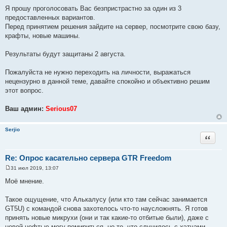
Я прошу проголосовать Вас безпристрастно за один из 3
предоставленных вариантов.
Перед принятием решения зайдите на сервер, посмотрите свою базу,
крафты, новые машины.
Результаты будут защитаны 2 августа.
Пожалуйста не нужно переходить на личности, выражаться
нецензурно в данной теме, давайте спокойно и объективно решим
этот вопрос.
Ваш админ:
Serious07
Serjio
Цитата
Re: Опрос касательно сервера GTR Freedom
31 июл 2019, 13:07
С
о
Моё мнение.
о
б
щ
Такое ощущение, что Алькалусу (или кто там сейчас занимается
е
GT5U) с командой снова захотелось что-то наусложнять. Я готов
н
и
принять новые микрухи (они и так какие-то отбитые были), даже с
е
новой нефтью могу помириться, но то, что случилось с хэтчами --