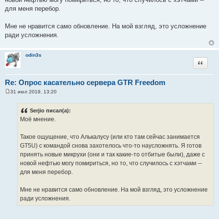
для меня перебор.
Мне не нравится само обновление. На мой взгляд, это усложнение
ради усложнения.
odin3s
Цитата
Re: Опрос касательно сервера GTR Freedom
31 июл 2019, 13:20
С
о
о
Serjio писал(а):
б
Моё мнение.
щ
е
н
Такое ощущение, что Алькалусу (или кто там сейчас занимается
и
е
GT5U) с командой снова захотелось что-то наусложнять. Я готов
принять новые микрухи (они и так какие-то отбитые были), даже с
новой нефтью могу помириться, но то, что случилось с хэтчами --
для меня перебор.
Мне не нравится само обновление. На мой взгляд, это усложнение
ради усложнения.