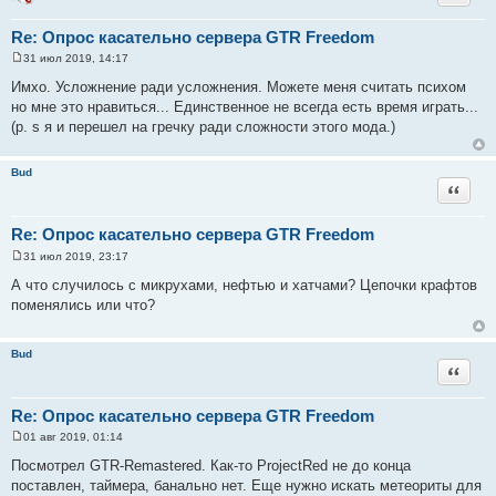
Re: Опрос касательно сервера GTR Freedom
31 июл 2019, 14:17
С
о
Имхо. Усложнение ради усложнения. Можете меня считать психом
о
но мне это нравиться... Единственное не всегда есть время играть...
б
щ
(p. s я и перешел на гречку ради сложности этого мода.)
е
н
и
Bud
е
Цитата
Re: Опрос касательно сервера GTR Freedom
31 июл 2019, 23:17
С
о
А что случилось с микрухами, нефтью и хатчами? Цепочки крафтов
о
поменялись или что?
б
щ
е
н
Bud
и
Цитата
е
Re: Опрос касательно сервера GTR Freedom
01 авг 2019, 01:14
С
о
Посмотрел GTR-Remastered. Как-то ProjectRed не до конца
о
поставлен, таймера, банально нет. Еще нужно искать метеориты для
б