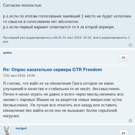
Согласен полностью.
p.s.если по итогам голосования занявший 1 место не будет исполнен
то смысла в голосовании нет абсолютно.
p.s.если первый вариант отметается то я за второй априори.
Последний раз редактировалось
odin3s
31 июл 2019, 16:32, всего редактировалось 1
раз.
qubka
Цитата
Re: Опрос касательно сервера GTR Freedom
31 июл 2019, 14:00
С
о
Я считаю, что вайп из за обновления Грега которое не каких
о
улучшений в качестве и стабильности не несёт, бессмысленно.
б
щ
Лично я начал играть не давно и всего через месяц начинать все
е
заново с паровых Машин из за рецептов новых микросхем чутка
н
и
бесмысленно. Уж лучше все откатить все назад или оставить
е
обновление без вайпа если оно не вызывает более серьёзной
нагрузки.
mylga4
Цитата