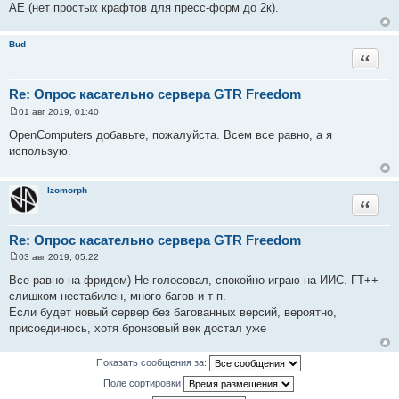
щ
АЕ (нет простых крафтов для пресс-форм до 2к).
е
н
и
Bud
е
Цитата
Re: Опрос касательно сервера GTR Freedom
01 авг 2019, 01:40
С
о
OpenComputers добавьте, пожалуйста. Всем все равно, а я
о
использую.
б
щ
е
н
Izomorph
и
Цитата
е
Re: Опрос касательно сервера GTR Freedom
03 авг 2019, 05:22
С
о
Все равно на фридом) Не голосовал, спокойно играю на ИИС. ГТ++
о
слишком нестабилен, много багов и т п.
б
щ
Если будет новый сервер без багованных версий, вероятно,
е
присоединюсь, хотя бронзовый век достал уже
н
и
е
Показать сообщения за:
Поле сортировки