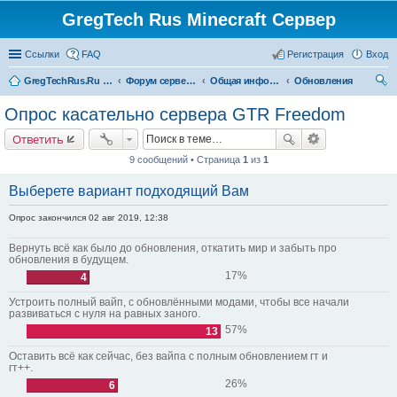
GregTech Rus Minecraft Сервер
Ссылки
FAQ
Регистрация
Вход
GregTechRus.Ru - На главную
Форум сервера Minecraft Gregtech 1.7.10
Общая информация
Обновления
ои
Опрос касательно сервера GTR Freedom
ск
Ответить
9 сообщений • Страница
1
из
1
Выберете вариант подходящий Вам
Опрос закончился 02 авг 2019, 12:38
Вернуть всё как было до обновления, откатить мир и забыть про
обновления в будущем.
17%
4
Устроить полный вайп, с обновлёнными модами, чтобы все начали
развиваться с нуля на равных заного.
57%
13
Оставить всё как сейчас, без вайпа с полным обновлением гт и
гт++.
26%
6