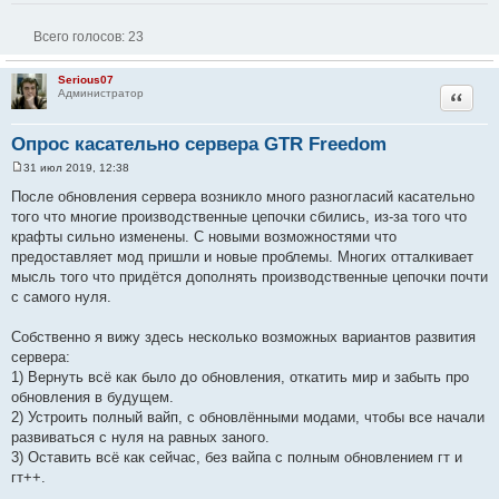
Всего голосов:
23
Serious07
Цитата
Администратор
Опрос касательно сервера GTR Freedom
31 июл 2019, 12:38
С
о
После обновления сервера возникло много разногласий касательно
о
того что многие производственные цепочки сбились, из-за того что
б
щ
крафты сильно изменены. С новыми возможностями что
е
предоставляет мод пришли и новые проблемы. Многих отталкивает
н
и
мысль того что придётся дополнять производственные цепочки почти
е
с самого нуля.
Собственно я вижу здесь несколько возможных вариантов развития
сервера:
1) Вернуть всё как было до обновления, откатить мир и забыть про
обновления в будущем.
2) Устроить полный вайп, с обновлёнными модами, чтобы все начали
развиваться с нуля на равных заного.
3) Оставить всё как сейчас, без вайпа с полным обновлением гт и
гт++.