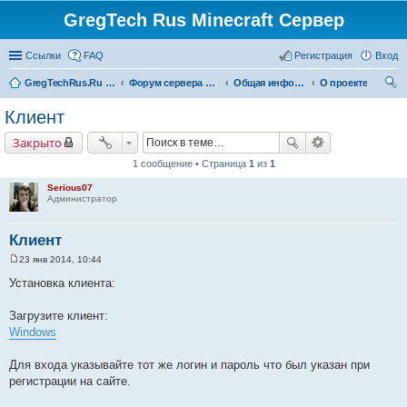
GregTech Rus Minecraft Сервер
Ссылки
FAQ
Регистрация
Вход
GregTechRus.Ru - На главную
Форум сервера Minecraft Gregtech 1.7.10
Общая информация
О проекте
ои
Клиент
ск
Закрыто
1 сообщение • Страница
1
из
1
Serious07
Администратор
Клиент
23 янв 2014, 10:44
С
о
Установка клиента:
о
б
щ
Загрузите клиент:
е
Windows
н
и
е
Для входа указывайте тот же логин и пароль что был указан при
регистрации на сайте.