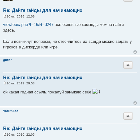
Re: Дайте гайды для начинающих
16 окт 2019, 12:09
С
о
viewtopic.php?f=16&t=3247
все основные команды можно найти
о
здесь.
б
щ
е
Если возникнут вопросы, не стесняйтесь их всегда можно задать у
н
и
игроков в дискорде или игре.
е
gutier
Цитата
Re: Дайте гайды для начинающих
16 окт 2019, 20:53
С
о
ой какая годная ссыль,пожалуй заныкаю себе
о
б
щ
е
н
VadimSos
и
Цитата
е
Re: Дайте гайды для начинающих
16 окт 2019, 22:05
С