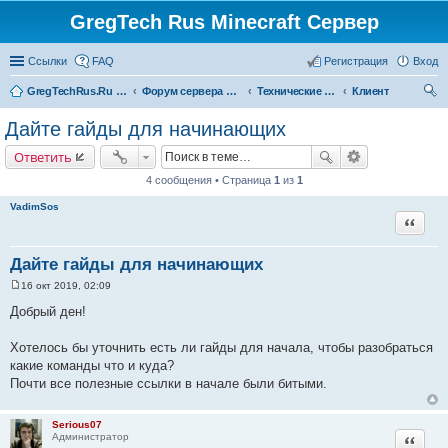
GregTech Rus Minecraft Сервер
Ссылки
FAQ
Регистрация
Вход
GregTechRus.Ru - На главную
Форум сервера Minecraft Gregtech 1.7.10
Технические неполадки
Клиент
ои
Дайте гайды для начинающих
ск
Ответить
4 сообщения • Страница
1
из
1
VadimSos
Цитата
Дайте гайды для начинающих
16 окт 2019, 02:09
С
о
Добрый ден!
о
б
щ
Хотелось бы уточнить есть ли гайды для начала, чтобы разобраться
е
какие команды что и куда?
н
и
Почти все полезные ссылки в начале были битыми.
е
Serious07
Цитата
Администратор