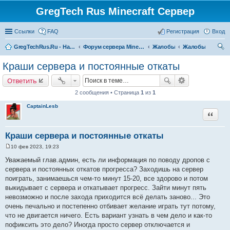
GregTech Rus Minecraft Сервер
Ссылки
FAQ
Регистрация
Вход
GregTechRus.Ru - На главную
Форум сервера Minecraft Gregtech 1.7.10
Жалобы
Жалобы
ои
Краши сервера и постоянные откаты
ск
Ответить
2 сообщения • Страница
1
из
1
CaptainLesb
Цитата
Краши сервера и постоянные откаты
10 фев 2023, 19:23
С
о
Уважаемый глав.админ, есть ли информация по поводу дропов с
о
сервера и постоянных откатов прогресса? Заходишь на сервер
б
щ
поиграть, занимаешься чем-то минут 15-20, все здорово и потом
е
выкидывает с сервера и откатывает прогресс. Зайти минут пять
н
и
невозможно и после захода приходится всё делать заново... Это
е
очень печально и постепенно отбивает желание играть тут потому,
что не двигается ничего. Есть вариант узнать в чем дело и как-то
пофиксить это дело? Иногда просто сервер отключается и