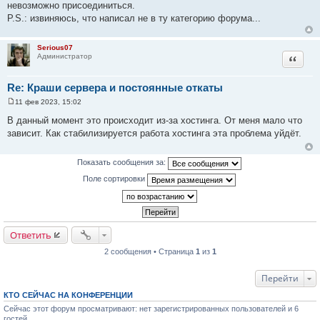
невозможно присоединиться.
P.S.: извиняюсь, что написал не в ту категорию форума...
Serious07
Цитата
Администратор
Re: Краши сервера и постоянные откаты
11 фев 2023, 15:02
С
о
В данный момент это происходит из-за хостинга. От меня мало что
о
зависит. Как стабилизируется работа хостинга эта проблема уйдёт.
б
щ
е
н
Показать сообщения за:
и
е
Поле сортировки
Ответить
2 сообщения • Страница
1
из
1
Перейти
КТО СЕЙЧАС НА КОНФЕРЕНЦИИ
Сейчас этот форум просматривают: нет зарегистрированных пользователей и 6
гостей