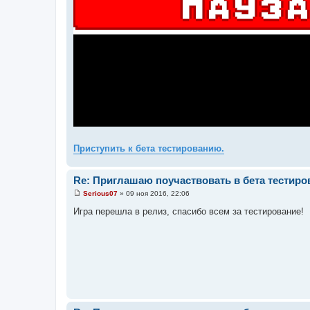
Приступить к бета тестированию.
Re: Приглашаю поучаствовать в бета тестиров
Serious07
»
09 ноя 2016, 22:06
С
о
Игра перешла в релиз, спасибо всем за тестирование!
о
б
щ
е
н
и
е