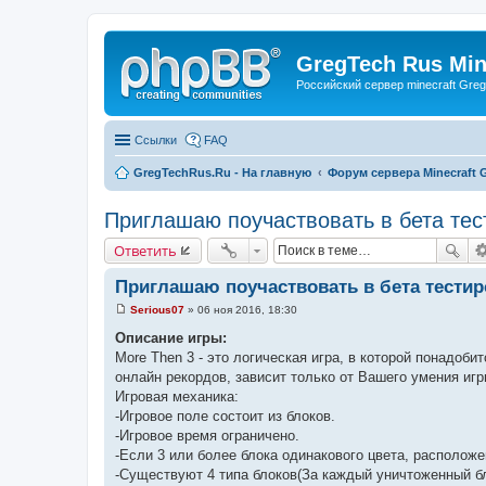
GregTech Rus Min
Российский сервер minecraft Gre
Ссылки
FAQ
GregTechRus.Ru - На главную
Форум сервера Minecraft G
Приглашаю поучаствовать в бета тест
Ответить
Приглашаю поучаствовать в бета тестир
Serious07
»
06 ноя 2016, 18:30
С
о
Описание игры:
о
More Then 3 - это логическая игра, в которой понадоби
б
щ
онлайн рекордов, зависит только от Вашего умения игр
е
Игровая механика:
н
и
-Игровое поле состоит из блоков.
е
-Игровое время ограничено.
-Если 3 или более блока одинакового цвета, располож
-Существуют 4 типа блоков(За каждый уничтоженный бл