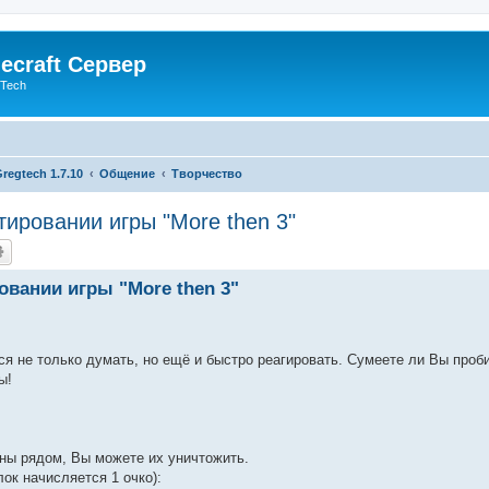
ecraft Сервер
gTech
regtech 1.7.10
Общение
Творчество
ировании игры "More then 3"
овании игры "More then 3"
тся не только думать, но ещё и быстро реагировать. Сумеете ли Вы проби
ы!
ены рядом, Вы можете их уничтожить.
ок начисляется 1 очко):