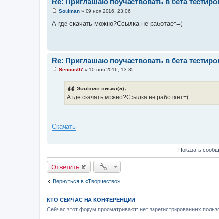
Re: Приглашаю поучаствовать в бета тестиров
Soulman
»
09 ноя 2016, 23:06
С
о
А где скачать можно?Ссылка не работает=(
о
б
щ
е
н
и
Re: Приглашаю поучаствовать в бета тестиров
е
Serious07
»
10 ноя 2016, 13:35
С
о
о
Soulman писал(а):
б
А где скачать можно?Ссылка не работает=(
щ
е
н
и
е
Скачать
Показать сообщ
Ответить
Вернуться в «Творчество»
КТО СЕЙЧАС НА КОНФЕРЕНЦИИ
Сейчас этот форум просматривают: нет зарегистрированных пользо