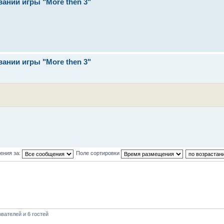
ании игры "More then 3"
ании игры "More then 3"
ения за:
Поле сортировки
вателей и 6 гостей