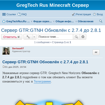
GregTech Rus Minecraft Сервер
Ссылки
FAQ
Регистрация
Вход
GregTechRus.Ru - На главную
Форум сервера Minecraft Gregtech 1.7.10
Общая информация
Обновления
ои
Сервер GTR:GTNH Обновлён с 2.7.4 до 2.8.1
ск
Ответить
1 сообщение • Страница
1
из
1
Serious07
Цитата
Администратор
Сервер GTR:GTNH Обновлён с 2.7.4 до 2.8.1
01 дек 2025, 16:54
С
о
Уважаемые игроки сервер GTR: Gregtech New Horizons
Обновлён с
о
2.7.4 до 2.8.1
подробнее о том как обновить клиент Вы можете
б
щ
ознакомиться у нас в
Телеграмме
.
е
н
и
е