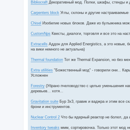
Bibliocraft
Декоративный мод. Полки, шкафы, стенды и 
Carpenters block
Углы, склоны и другие настраиваемые 
Chisel
Изобилие новых блоков. Даже из булыжника можн
CustomNps
Квесты, диалоги, торговля и все это на на
Extracells
Аддон для Applied Energistics, а это новые,
на вики немного не актуальна)
Thermal foundation
Тот же Thermal Expansion, но без ме
Extra utilities
"Божественный мод" - говорили они... Кар
Усложнен
Forestry
(Убрано пчеловодство с целью уменьшения нагр
деревьев... хотя...
Gravitation suite
Бур 3х3, гравик и ваджра и этим все с
брони и инструментов.
Nuclear Control 2
Что бы ядерный реактор не болел, да 
Inventory tweaks
ммм, сортировочка. Только этот мод не