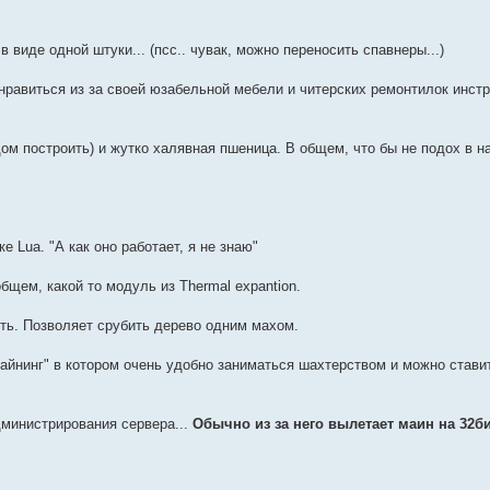
 виде одной штуки... (псс.. чувак, можно переносить спавнеры...)
равиться из за своей юзабельной мебели и читерских ремонтилок инст
ом построить) и жутко халявная пшеница. В общем, что бы не подох в н
 Lua. "А как оно работает, я не знаю"
 общем, какой то модуль из Thermal expantion.
ть. Позволяет срубить дерево одним махом.
йнинг" в котором очень удобно заниматься шахтерством и можно стави
дминистрирования сервера...
Обычно из за него вылетает маин на 32б