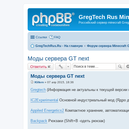
GregTech Rus Min
Российский сервер minecraft Gre
Ссылки
FAQ
GregTechRus.Ru - На главную
Форум сервера Minecraft G
Моды сервера GT next
Ответить
Моды сервера GT next
Klifern
»
07 апр 2015, 18:36
С
о
Gregtech
(Информация не актуальны к текущей версии н
о
б
щ
IC2Experimental
Основной индустриальный мод (Ядро д
е
н
и
Appiled Energetics2
Компактное хранение, автоматизац
е
Backpack
Рюкзаки (Shift+B -одеть рюкзак)