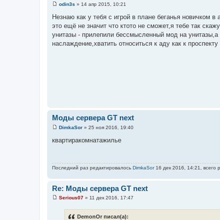
odin3s
»
14 апр 2015, 10:21
С
о
Незнаю как у тебя с игрой в плане беганья новичком в 
о
это ещё не значит что ктото не сможет,я тебе так скаж
б
щ
унитазы - прилепили бессмысленный мод на унитазы,а 
е
наслаждение,хватить относиться к аду как к проспекту 
н
и
е
Моды сервера GT next
DimkaSor
»
25 ноя 2016, 19:40
С
о
квартиракомнатажилье
о
б
щ
е
н
Последний раз редактировалось
DimkaSor
16 дек 2016, 14:21, всего 
и
е
Re: Моды сервера GT next
Serious07
»
11 дек 2016, 17:47
С
о
о
DemonOr писал(а):
б