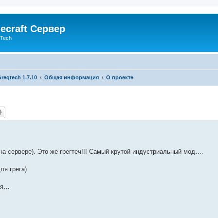
ecraft Сервер
gTech
regtech 1.7.10
Общая информация
О проекте
а сервере). Это же грегтеч!!! Самый крутой индустриальный мод….
ля грега)
ия…