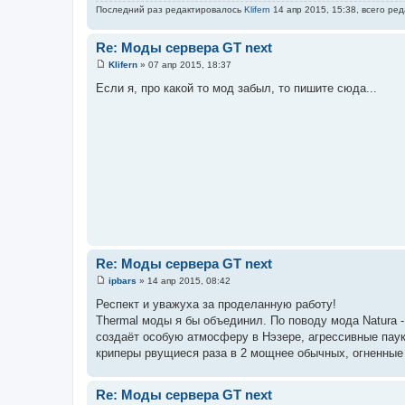
Последний раз редактировалось
Klifern
14 апр 2015, 15:38, всего ре
Re: Моды сервера GT next
Klifern
»
07 апр 2015, 18:37
С
о
Если я, про какой то мод забыл, то пишите сюда...
о
б
щ
е
н
и
е
Re: Моды сервера GT next
ipbars
»
14 апр 2015, 08:42
С
о
Респект и уважуха за проделанную работу!
о
Thermal моды я бы объединил. По поводу мода Natura
б
щ
создаёт особую атмосферу в Нэзере, агрессивные паук
е
криперы рвущиеся раза в 2 мощнее обычных, огненные 
н
и
е
Re: Моды сервера GT next