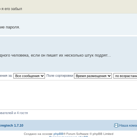
 я его забыл
ие пароля.
дного человека, если он пишет их несколько штук подрят...
ения за:
Поле сортировки
вателей и 4 гостя
regtech 1.7.10
Наша кома
Создано на основе
phpBB
® Forum Software © phpBB Limited