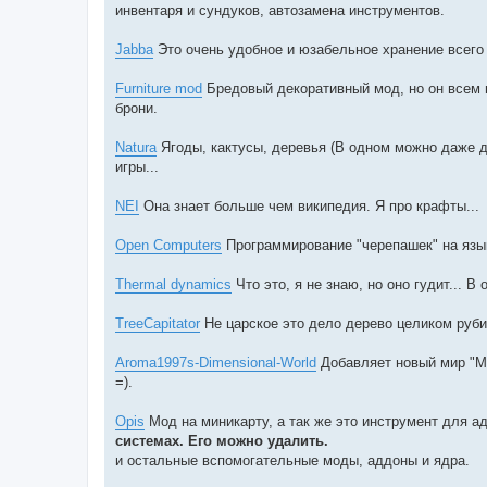
инвентаря и сундуков, автозамена инструментов.
Jabba
Это очень удобное и юзабельное хранение всего в
Furniture mod
Бредовый декоративный мод, но он всем н
брони.
Natura
Ягоды, кактусы, деревья (В одном можно даже д
игры...
NEI
Она знает больше чем википедия. Я про крафты...
Open Computers
Программирование "черепашек" на языке
Thermal dynamics
Что это, я не знаю, но оно гудит... В
TreeCapitator
Не царское это дело дерево целиком руби
Aroma1997s-Dimensional-World
Добавляет новый мир "Ма
=).
Opis
Мод на миникарту, а так же это инструмент для а
системах. Его можно удалить.
и остальные вспомогательные моды, аддоны и ядра.