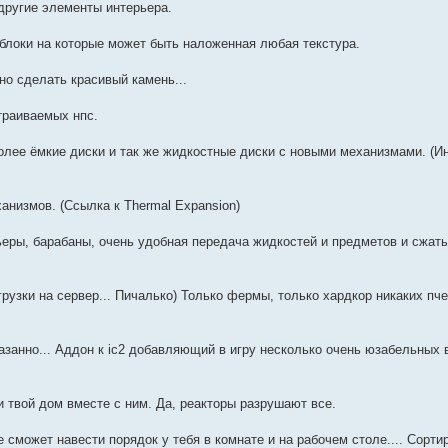
другие элементы интерьера.
блоки на которые может быть наложенная любая текстура.
о сделать красивый камень...
страиваемых нпс.
 более ёмкие диски и так же жидкостные диски с новыми механизмами. (
ханизмов. (Ссылка к Thermal Expansion)
ьеры, барабаны, очень удобная передача жидкостей и предметов и сжаты
узки на сервер... Пичалько) Только фермы, только хардкор никаких пче
казанно... Аддон к ic2 добавляющий в игру несколько очень юзабельных 
и твой дом вместе с ним. Да, реакторы разрушают все.
 сможет навести порядок у тебя в комнате и на рабочем столе.... Сорти