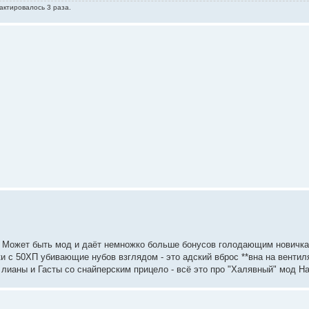
дактировалось 3 раза.
 - Может быть мод и даёт немножко больше бонусов голодающим новичка
и с 50ХП убивающие нубов взглядом - это адский вброс **вна на вентил
лианы и Гасты со снайперским прицело - всё это про "Халявный" мод На