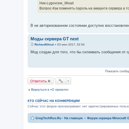
Ник-Lygovcew_Mixail
щ
е
Вопрос-Как поменять пароль на аккаунте сервера а то
н
и
е
В не авторизованном состоянии доступно восстановлен
Моды сервера GT next
RichardGhval
»
03 июн 2017, 02:54
С
о
Мод создан для того, что бы склеивать сообщения от о
о
б
щ
е
н
Показать сообщ
и
е
Ответить
Вернуться в «О проекте»
КТО СЕЙЧАС НА КОНФЕРЕНЦИИ
Сейчас этот форум просматривают: нет зарегистрированных пользо
GregTechRus.Ru - На главную
Форум сервера Minecraft G