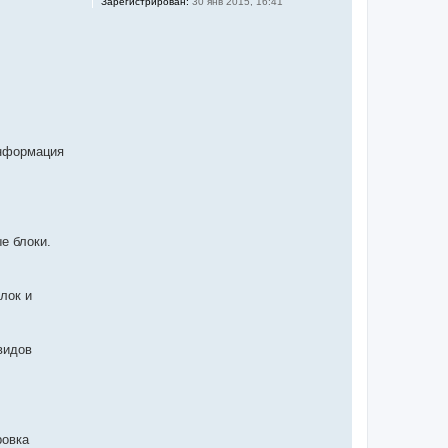
Зарегистрирован:
30 янв 2015, 16:41
Информация
е блоки.
лок и
видов
ровка