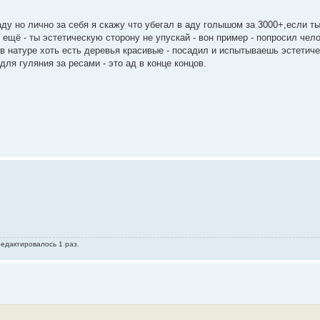
аду но лично за себя я скажу что убегал в аду голышом за 3000+,если т
у ещё - ты эстетическую сторону не упускай - вон пример - попросил чел
в натуре хоть есть деревья красивые - посадил и испытываешь эстетич
для гуляния за ресами - это ад в конце концов.
редактировалось 1 раз.