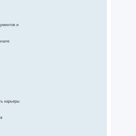
рументов и
ачале
ть карьеры
ит