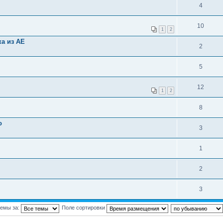
4
10
1
2
ка из AE
2
5
12
1
2
8
о
3
1
2
3
темы за:
Поле сортировки