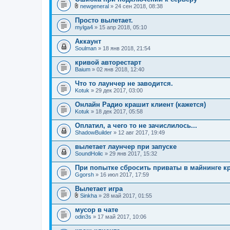
newgeneral
» 24 сен 2018, 08:38
В
л
Просто вылетает.
о
mylga4
» 15 апр 2018, 05:10
ж
е
Аккаунт
н
Soulman
и
» 18 янв 2018, 21:54
я
кривой авторестарт
Baium
» 02 янв 2018, 12:40
Что то лаунчер не заводится.
Kotuk
» 29 дек 2017, 03:00
Онлайн Радио крашит клиент (кажется)
Kotuk
» 18 дек 2017, 05:58
Оплатил, а чего то не зачислилось...
ShadowBuilder
» 12 авг 2017, 19:49
вылетает лаунчер при запуске
SoundHolic
» 29 янв 2017, 15:32
При попытке сбросить приваты в майнинге кр
Ggorsh
» 16 июл 2017, 17:59
Вылетает игра
Sinkha
» 28 май 2017, 01:55
В
л
мусор в чате
о
odin3s
» 17 май 2017, 10:06
ж
е