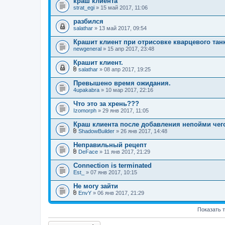
краш клиента
н
strat_egi
и
» 15 май 2017, 11:06
я
разбился
salathar
» 13 май 2017, 09:54
Крашит клиент при отрисовке кварцевого тан
newgeneral
» 15 апр 2017, 23:48
Крашит клиент.
salathar
» 08 апр 2017, 19:25
В
л
Превышено время ожидания.
о
4upakabra
» 10 мар 2017, 22:16
ж
е
Что это за хрень???
н
Izomorph
и
» 29 янв 2017, 11:05
я
Краш клиента после добавления непойми чег
ShadowBuilder
» 26 янв 2017, 14:48
В
л
Неправильный рецепт
о
DeFace
» 11 янв 2017, 21:29
ж
В
е
л
Connection is terminated
н
о
Est_
и
» 07 янв 2017, 10:15
ж
я
е
Не могу зайти
н
и
EnvY
» 06 янв 2017, 21:29
В
я
л
Показать 
о
ж
е