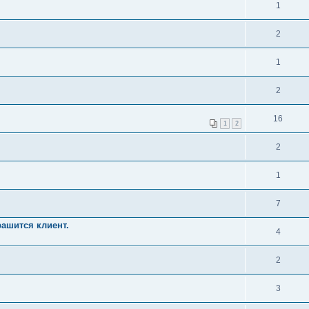
1
2
1
2
16
1
2
2
1
7
ашится клиент.
4
2
3