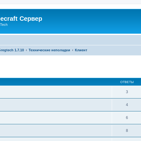
ecraft Сервер
gTech
regtech 1.7.10
Технические неполадки
Клиент
ОТВЕТЫ
3
4
6
8