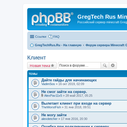
GregTech Rus Min
Российский сервер minecraft Gre
Ссылки
FAQ
GregTechRus.Ru - На главную
Форум сервера Minecraft G
Клиент
Новая тема
ТЕМЫ
Дайте гайды для начинающих
VadimSos
» 16 окт 2019, 02:09
Не смог зайти на сервер.
AlexPav11x5
» 28 май 2017, 05:25
В
л
Вылетает клиент при входе на сервер
о
TheWorstFish
» 31 янв 2018, 09:51
ж
е
Не могу зайти
н
alexdetcher
и
» 17 янв 2016, 20:30
я
Ошибка при подключении к серверу