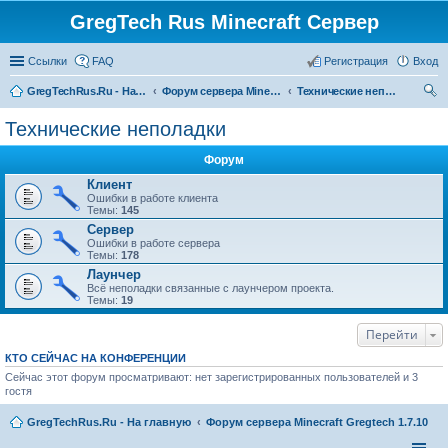
GregTech Rus Minecraft Сервер
Ссылки
FAQ
Регистрация
Вход
GregTechRus.Ru - На главную
Форум сервера Minecraft Gregtech 1.7.10
Технические неполадки
ои
Технические неполадки
ск
Форум
Клиент
Ошибки в работе клиента
Темы:
145
Сервер
Ошибки в работе сервера
Темы:
178
Лаунчер
Всё неполадки связанные с лаунчером проекта.
Темы:
19
Перейти
КТО СЕЙЧАС НА КОНФЕРЕНЦИИ
Сейчас этот форум просматривают: нет зарегистрированных пользователей и 3
гостя
GregTechRus.Ru - На главную
Форум сервера Minecraft Gregtech 1.7.10