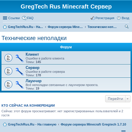
GregTech Rus Minecraft Сервер
Ссылки
FAQ
Регистрация
Вход
GregTechRus.Ru - На главную
Форум сервера Minecraft Gregtech 1.7.10
Технические неполадки
ои
Технические неполадки
ск
Форум
Клиент
Ошибки в работе клиента
Темы:
145
Сервер
Ошибки в работе сервера
Темы:
178
Лаунчер
Всё неполадки связанные с лаунчером проекта.
Темы:
19
Перейти
КТО СЕЙЧАС НА КОНФЕРЕНЦИИ
Сейчас этот форум просматривают: нет зарегистрированных пользователей и 2
гостя
GregTechRus.Ru - На главную
Форум сервера Minecraft Gregtech 1.7.10