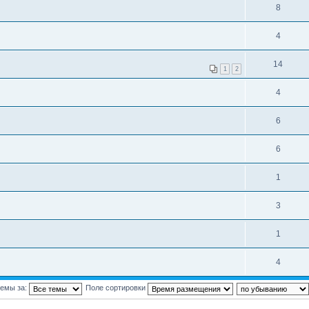
8
4
14
1
2
4
6
6
1
3
1
4
темы за:
Поле сортировки