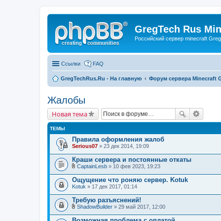
GregTech Rus Min
Российский сервер minecraft Gre
Ссылки
FAQ
GregTechRus.Ru - На главную
Форум сервера Minecraft G
Жалобы
Новая тема
ТЕМЫ
Правила оформления жалоб
Serious07
» 23 дек 2014, 19:09
Краши сервера и постоянные откаты
CaptainLesb
» 10 фев 2023, 19:23
В
л
Ощущение что роняю сервер. Kotuk
о
Kotuk
» 17 дек 2017, 01:14
ж
е
Требую разъяснений!
н
и
ShadowBuilder
» 29 май 2017, 12:00
В
я
л
Возможная проблема с оплатой.