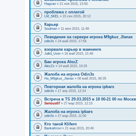
о
Hagvan
» 21 ноя 2016, 13:50
ж
е
проблема с оплатой
н
LM_SKEL
и
» 15 сен 2015, 20:12
я
Карьер
Soulman
» 11 июл 2015, 11:48
Поведение на сервере игрока M9gkux_Jlanax
odin3s
» 24 май 2015, 17:56
взорвали карьер в маининге
Jalkii_User
» 16 май 2015, 21:46
Бан игрока AlezZ
AlezZz
» 14 май 2015, 19:25
Жалоба на игрока Odin3s
Ha_M9gkux_Jlanax
» 08 май 2015, 06:35
Повторная жалоба на игрока ipbars
odin3s
» 17 апр 2015, 12:24
Встреча в TS 29.03.2015 в 18 00-21 00 по Моск
Serious07
» 27 мар 2015, 12:15
Жалоба на игрока ipbars
odin3s
» 27 мар 2015, 11:00
Кто такой Klifern
BankaKrovi
» 21 мар 2015, 20:40