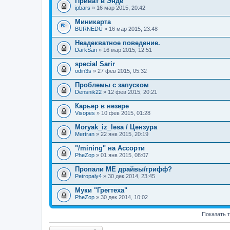
Приват в Энде
ipbars
» 16 мар 2015, 20:42
Миникарта
BURNEDU
» 16 мар 2015, 23:48
Неадекватное поведение.
DarkSan
» 16 мар 2015, 12:51
special Sarir
odin3s
» 27 фев 2015, 05:32
Проблемы с запуском
Densnik22
» 12 фев 2015, 20:21
Карьер в незере
Visopes
» 10 фев 2015, 01:28
Moryak_iz_lesa / Цензура
Mertran
» 22 янв 2015, 20:19
"/mining" на Ассорти
PheZop
» 01 янв 2015, 08:07
Пропали МЕ драйвы/грифф?
Petropaly4
» 30 дек 2014, 23:45
Муки "Грегтеха"
PheZop
» 30 дек 2014, 10:02
Показать 