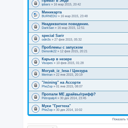
Приват в Энде
ipbars
» 16 мар 2015, 20:42
Миникарта
BURNEDU
» 16 мар 2015, 23:48
Неадекватное поведение.
DarkSan
» 16 мар 2015, 12:51
special Sarir
odin3s
» 27 фев 2015, 05:32
Проблемы с запуском
Densnik22
» 12 фев 2015, 20:21
Карьер в незере
Visopes
» 10 фев 2015, 01:28
Moryak_iz_lesa / Цензура
Mertran
» 22 янв 2015, 20:19
"/mining" на Ассорти
PheZop
» 01 янв 2015, 08:07
Пропали МЕ драйвы/грифф?
Petropaly4
» 30 дек 2014, 23:45
Муки "Грегтеха"
PheZop
» 30 дек 2014, 10:02
Показать 