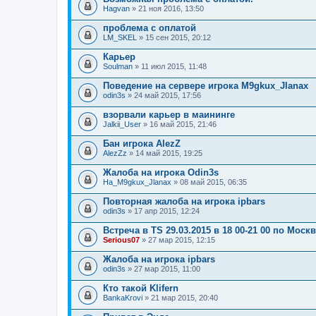
о
Hagvan
» 21 ноя 2016, 13:50
ж
е
проблема с оплатой
н
LM_SKEL
и
» 15 сен 2015, 20:12
я
Карьер
Soulman
» 11 июл 2015, 11:48
Поведение на сервере игрока M9gkux_Jlanax
odin3s
» 24 май 2015, 17:56
взорвали карьер в маининге
Jalkii_User
» 16 май 2015, 21:46
Бан игрока AlezZ
AlezZz
» 14 май 2015, 19:25
Жалоба на игрока Odin3s
Ha_M9gkux_Jlanax
» 08 май 2015, 06:35
Повторная жалоба на игрока ipbars
odin3s
» 17 апр 2015, 12:24
Встреча в TS 29.03.2015 в 18 00-21 00 по Моск
Serious07
» 27 мар 2015, 12:15
Жалоба на игрока ipbars
odin3s
» 27 мар 2015, 11:00
Кто такой Klifern
BankaKrovi
» 21 мар 2015, 20:40