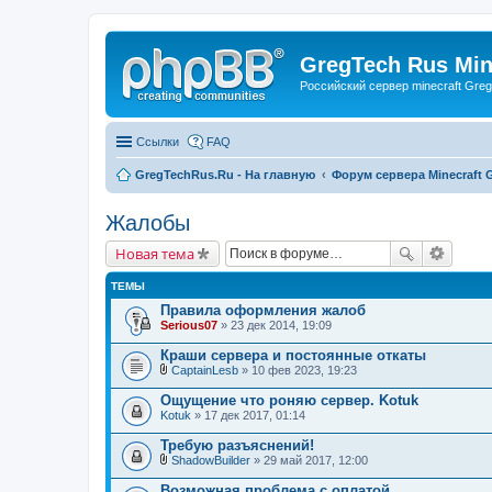
GregTech Rus Min
Российский сервер minecraft Gre
Ссылки
FAQ
GregTechRus.Ru - На главную
Форум сервера Minecraft G
Жалобы
Новая тема
ТЕМЫ
Правила оформления жалоб
Serious07
» 23 дек 2014, 19:09
Краши сервера и постоянные откаты
CaptainLesb
» 10 фев 2023, 19:23
В
л
Ощущение что роняю сервер. Kotuk
о
Kotuk
» 17 дек 2017, 01:14
ж
е
Требую разъяснений!
н
и
ShadowBuilder
» 29 май 2017, 12:00
В
я
л
Возможная проблема с оплатой.