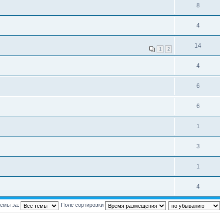
8
4
14
1
2
4
6
6
1
3
1
4
темы за:
Поле сортировки