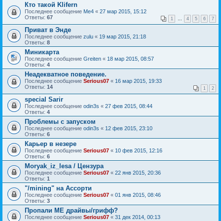
Кто такой Klifern
Последнее сообщение
Me4
«
27 мар 2015, 15:12
Ответы:
67
1
…
4
5
6
7
Приват в Энде
Последнее сообщение
zulu
«
19 мар 2015, 21:18
Ответы:
8
Миникарта
Последнее сообщение
Greiten
«
18 мар 2015, 08:57
Ответы:
4
Неадекватное поведение.
Последнее сообщение
Serious07
«
16 мар 2015, 19:33
Ответы:
14
1
2
special Sarir
Последнее сообщение
odin3s
«
27 фев 2015, 08:44
Ответы:
4
Проблемы с запуском
Последнее сообщение
odin3s
«
12 фев 2015, 23:10
Ответы:
6
Карьер в незере
Последнее сообщение
Serious07
«
10 фев 2015, 12:16
Ответы:
6
Moryak_iz_lesa / Цензура
Последнее сообщение
Serious07
«
22 янв 2015, 20:36
Ответы:
1
"/mining" на Ассорти
Последнее сообщение
Serious07
«
01 янв 2015, 08:46
Ответы:
3
Пропали МЕ драйвы/грифф?
Последнее сообщение
Serious07
«
31 дек 2014, 00:13