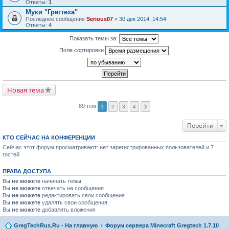
Ответы:
1
Муки "Грегтеха"
Последнее сообщение
Serious07
«
30 дек 2014, 14:54
Ответы:
4
Показать темы за:
Поле сортировки
Новая тема
89 тем
1
2
3
4
Перейти
КТО СЕЙЧАС НА КОНФЕРЕНЦИИ
Сейчас этот форум просматривают: нет зарегистрированных пользователей и 7
гостей
ПРАВА ДОСТУПА
Вы
не можете
начинать темы
Вы
не можете
отвечать на сообщения
Вы
не можете
редактировать свои сообщения
Вы
не можете
удалять свои сообщения
Вы
не можете
добавлять вложения
GregTechRus.Ru - На главную
Форум сервера Minecraft Gregtech 1.7.10