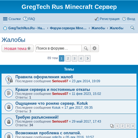
GregTech Rus Minecraft Сервер
Ссылки
FAQ
Регистрация
Вход
GregTechRus.Ru - На главную
Форум сервера Minecraft Gregtech 1.7.10
Жалобы
Жалобы
ои
Жалобы
ск
Новая тема
89 тем
1
2
3
4
Темы
Правила оформления жалоб
Последнее сообщение
Serious07
«
23 дек 2014, 19:09
Краши сервера и постоянные откаты
Последнее сообщение
Serious07
«
11 фев 2023, 15:02
Ответы:
1
Ощущение что роняю сервер. Kotuk
Последнее сообщение
Kotuk
«
17 дек 2017, 09:35
Ответы:
3
Требую разъяснений!
Последнее сообщение
Serious07
«
29 май 2017, 17:43
Ответы:
34
1
2
3
4
Возможная проблема с оплатой.
Последнее сообщение
odin3s
«
05 дек 2016, 10:57