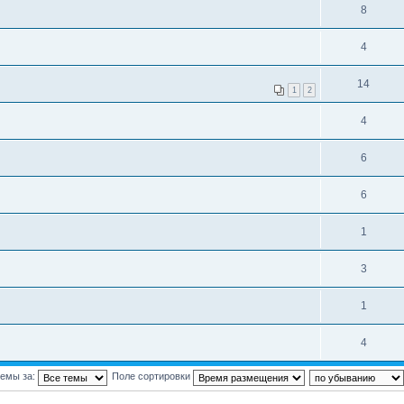
8
4
14
1
2
4
6
6
1
3
1
4
темы за:
Поле сортировки