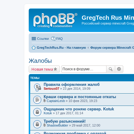
GregTech Rus Min
Российский сервер minecraft Gre
Ссылки
FAQ
GregTechRus.Ru - На главную
Форум сервера Minecraft G
Жалобы
Новая тема
ТЕМЫ
Правила оформления жалоб
Serious07
» 23 дек 2014, 19:09
Краши сервера и постоянные откаты
CaptainLesb
» 10 фев 2023, 19:23
В
л
Ощущение что роняю сервер. Kotuk
о
Kotuk
» 17 дек 2017, 01:14
ж
е
Требую разъяснений!
н
и
ShadowBuilder
» 29 май 2017, 12:00
В
я
л
Возможная проблема с оплатой.