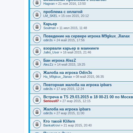
о
Hagvan
» 21 ноя 2016, 13:50
ж
е
проблема с оплатой
н
LM_SKEL
и
» 15 сен 2015, 20:12
я
Карьер
Soulman
» 11 июл 2015, 11:48
Поведение на сервере игрока M9gkux_Jlanax
odin3s
» 24 май 2015, 17:56
взорвали карьер в маининге
Jalkii_User
» 16 май 2015, 21:46
Бан игрока AlezZ
AlezZz
» 14 май 2015, 19:25
Жалоба на игрока Odin3s
Ha_M9gkux_Jlanax
» 08 май 2015, 06:35
Повторная жалоба на игрока ipbars
odin3s
» 17 апр 2015, 12:24
Встреча в TS 29.03.2015 в 18 00-21 00 по Моск
Serious07
» 27 мар 2015, 12:15
Жалоба на игрока ipbars
odin3s
» 27 мар 2015, 11:00
Кто такой Klifern
BankaKrovi
» 21 мар 2015, 20:40