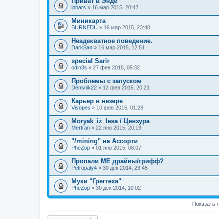
Приват в Энде
ipbars
» 16 мар 2015, 20:42
Миникарта
BURNEDU
» 16 мар 2015, 23:48
Неадекватное поведение.
DarkSan
» 16 мар 2015, 12:51
special Sarir
odin3s
» 27 фев 2015, 05:32
Проблемы с запуском
Densnik22
» 12 фев 2015, 20:21
Карьер в незере
Visopes
» 10 фев 2015, 01:28
Moryak_iz_lesa / Цензура
Mertran
» 22 янв 2015, 20:19
"/mining" на Ассорти
PheZop
» 01 янв 2015, 08:07
Пропали МЕ драйвы/грифф?
Petropaly4
» 30 дек 2014, 23:45
Муки "Грегтеха"
PheZop
» 30 дек 2014, 10:02
Показать 