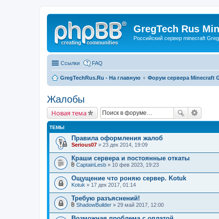
GregTech Rus Min
Российский сервер minecraft Gre
Ссылки
FAQ
GregTechRus.Ru - На главную
Форум сервера Minecraft G
Жалобы
Новая тема
ТЕМЫ
Правила оформления жалоб
Serious07
» 23 дек 2014, 19:09
Краши сервера и постоянные откаты
CaptainLesb
» 10 фев 2023, 19:23
В
л
Ощущение что роняю сервер. Kotuk
о
Kotuk
» 17 дек 2017, 01:14
ж
е
Требую разъяснений!
н
и
ShadowBuilder
» 29 май 2017, 12:00
В
я
л
Возможная проблема с оплатой.