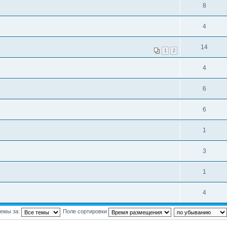
8
4
14
1
2
4
6
6
1
3
1
4
темы за:
Поле сортировки