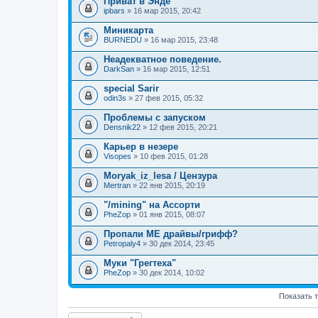
Приват в Энде
ipbars
» 16 мар 2015, 20:42
Миникарта
BURNEDU
» 16 мар 2015, 23:48
Неадекватное поведение.
DarkSan
» 16 мар 2015, 12:51
special Sarir
odin3s
» 27 фев 2015, 05:32
Проблемы с запуском
Densnik22
» 12 фев 2015, 20:21
Карьер в незере
Visopes
» 10 фев 2015, 01:28
Moryak_iz_lesa / Цензура
Mertran
» 22 янв 2015, 20:19
"/mining" на Ассорти
PheZop
» 01 янв 2015, 08:07
Пропали МЕ драйвы/грифф?
Petropaly4
» 30 дек 2014, 23:45
Муки "Грегтеха"
PheZop
» 30 дек 2014, 10:02
Показать 