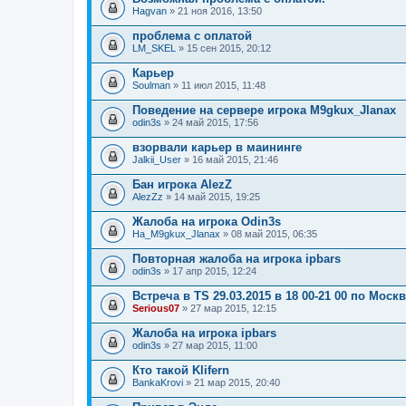
о
Hagvan
» 21 ноя 2016, 13:50
ж
е
проблема с оплатой
н
LM_SKEL
и
» 15 сен 2015, 20:12
я
Карьер
Soulman
» 11 июл 2015, 11:48
Поведение на сервере игрока M9gkux_Jlanax
odin3s
» 24 май 2015, 17:56
взорвали карьер в маининге
Jalkii_User
» 16 май 2015, 21:46
Бан игрока AlezZ
AlezZz
» 14 май 2015, 19:25
Жалоба на игрока Odin3s
Ha_M9gkux_Jlanax
» 08 май 2015, 06:35
Повторная жалоба на игрока ipbars
odin3s
» 17 апр 2015, 12:24
Встреча в TS 29.03.2015 в 18 00-21 00 по Моск
Serious07
» 27 мар 2015, 12:15
Жалоба на игрока ipbars
odin3s
» 27 мар 2015, 11:00
Кто такой Klifern
BankaKrovi
» 21 мар 2015, 20:40