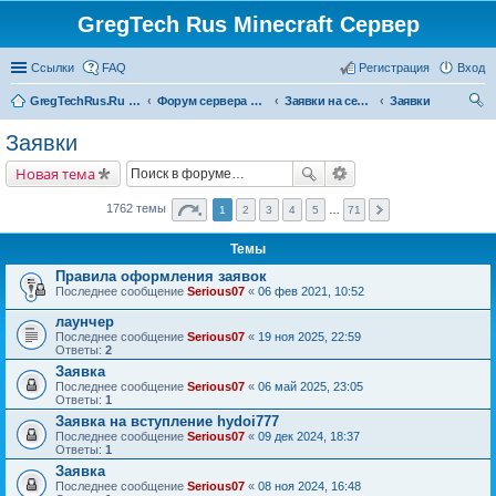
GregTech Rus Minecraft Сервер
Ссылки
FAQ
Регистрация
Вход
GregTechRus.Ru - На главную
Форум сервера Minecraft Gregtech 1.7.10
Заявки на сервер GregTechRus
Заявки
ои
Заявки
ск
Новая тема
1762 темы
1
2
3
4
5
…
71
Темы
Правила оформления заявок
Последнее сообщение
Serious07
«
06 фев 2021, 10:52
лаунчер
Последнее сообщение
Serious07
«
19 ноя 2025, 22:59
Ответы:
2
Заявка
Последнее сообщение
Serious07
«
06 май 2025, 23:05
Ответы:
1
Заявка на вступление hydoi777
Последнее сообщение
Serious07
«
09 дек 2024, 18:37
Ответы:
1
Заявка
Последнее сообщение
Serious07
«
08 ноя 2024, 16:48