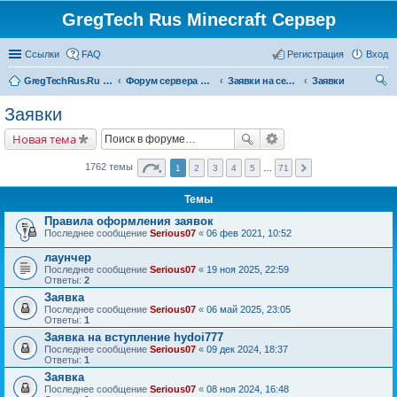
GregTech Rus Minecraft Сервер
Ссылки
FAQ
Регистрация
Вход
GregTechRus.Ru - На главную
Форум сервера Minecraft Gregtech 1.7.10
Заявки на сервер GregTechRus
Заявки
ои
Заявки
ск
Новая тема
1762 темы
1
2
3
4
5
…
71
Темы
Правила оформления заявок
Последнее сообщение
Serious07
«
06 фев 2021, 10:52
лаунчер
Последнее сообщение
Serious07
«
19 ноя 2025, 22:59
Ответы:
2
Заявка
Последнее сообщение
Serious07
«
06 май 2025, 23:05
Ответы:
1
Заявка на вступление hydoi777
Последнее сообщение
Serious07
«
09 дек 2024, 18:37
Ответы:
1
Заявка
Последнее сообщение
Serious07
«
08 ноя 2024, 16:48