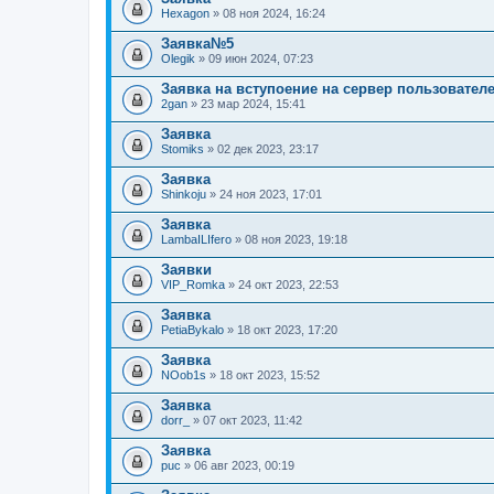
Hexagon
» 08 ноя 2024, 16:24
Заявка№5
Olegik
» 09 июн 2024, 07:23
Заявка на вступоение на сервер пользовател
2gan
» 23 мар 2024, 15:41
Заявка
Stomiks
» 02 дек 2023, 23:17
Заявка
Shinkoju
» 24 ноя 2023, 17:01
Заявка
LambaILIfero
» 08 ноя 2023, 19:18
Заявки
VIP_Romka
» 24 окт 2023, 22:53
Заявка
PetiaBykalo
» 18 окт 2023, 17:20
Заявка
NOob1s
» 18 окт 2023, 15:52
Заявка
dorr_
» 07 окт 2023, 11:42
Заявка
puc
» 06 авг 2023, 00:19