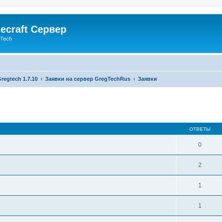
ecraft Сервер
gTech
regtech 1.7.10
Заявки на сервер GregTechRus
Заявки
ОТВЕТЫ
0
2
1
1