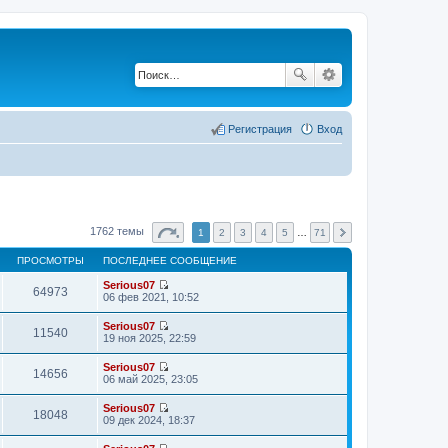
Регистрация
Вход
1762 темы
1
2
3
4
5
…
71
ПРОСМОТРЫ
ПОСЛЕДНЕЕ СООБЩЕНИЕ
Serious07
64973
П
06 фев 2021, 10:52
е
р
Serious07
е
11540
П
19 ноя 2025, 22:59
й
е
т
р
Serious07
и
е
14656
П
06 май 2025, 23:05
к
й
е
п
т
р
о
Serious07
и
е
18048
с
П
09 дек 2024, 18:37
к
й
л
е
п
т
е
р
о