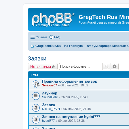
GregTech Rus Min
Российский сервер minecraft Gre
Ссылки
FAQ
GregTechRus.Ru - На главную
Форум сервера Minecraft G
Заявки
Новая тема
ТЕМЫ
Правила оформления заявок
Serious07
» 06 фев 2021, 10:52
лаунчер
SoundHolic
» 26 окт 2025, 15:49
Заявка
NIKTA_PSIH
» 06 май 2025, 21:48
Заявка на вступление hydoi777
hydoi777
» 09 дек 2024, 18:36
Заявка