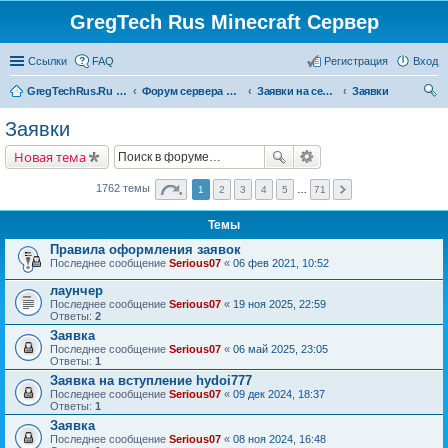
GregTech Rus Minecraft Сервер
Ссылки
FAQ
Регистрация
Вход
GregTechRus.Ru - На главную
Форум сервера Minecraft Gregtech 1.7.10
Заявки на сервер GregTechRus
Заявки
ои
Заявки
ск
Новая тема
1762 темы
1
2
3
4
5
…
71
Темы
Правила оформления заявок
Последнее сообщение
Serious07
«
06 фев 2021, 10:52
лаунчер
Последнее сообщение
Serious07
«
19 ноя 2025, 22:59
Ответы:
2
Заявка
Последнее сообщение
Serious07
«
06 май 2025, 23:05
Ответы:
1
Заявка на вступление hydoi777
Последнее сообщение
Serious07
«
09 дек 2024, 18:37
Ответы:
1
Заявка
Последнее сообщение
Serious07
«
08 ноя 2024, 16:48