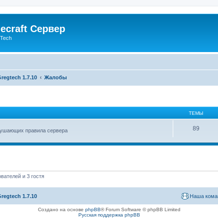
ecraft Сервер
gTech
regtech 1.7.10
Жалобы
ТЕМЫ
89
арушающих правила сервера
вателей и 3 гостя
regtech 1.7.10
Наша кома
Создано на основе
phpBB
® Forum Software © phpBB Limited
Русская поддержка phpBB