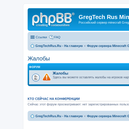
GregTech Rus Min
Российский сервер minecraft Gre
Ссылки
FAQ
GregTechRus.Ru - На главную
Форум сервера Minecraft G
Жалобы
ФОРУМ
Жалобы
Здесь вы можете оставлять жалобы на игроков н
КТО СЕЙЧАС НА КОНФЕРЕНЦИИ
Сейчас этот форум просматривают: нет зарегистрированных пользо
GregTechRus.Ru - На главную
Форум сервера Minecraft G