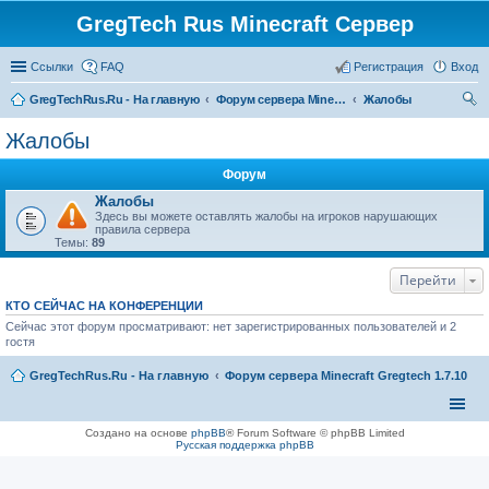
GregTech Rus Minecraft Сервер
Ссылки
FAQ
Регистрация
Вход
GregTechRus.Ru - На главную
Форум сервера Minecraft Gregtech 1.7.10
Жалобы
ои
Жалобы
ск
Форум
Жалобы
Здесь вы можете оставлять жалобы на игроков нарушающих
правила сервера
Темы:
89
Перейти
КТО СЕЙЧАС НА КОНФЕРЕНЦИИ
Сейчас этот форум просматривают: нет зарегистрированных пользователей и 2
гостя
GregTechRus.Ru - На главную
Форум сервера Minecraft Gregtech 1.7.10
Создано на основе
phpBB
® Forum Software © phpBB Limited
Русская поддержка phpBB