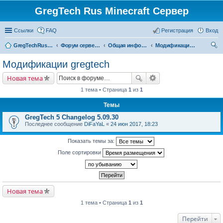
GregTech Rus Minecraft Сервер
Ссылки
FAQ
Регистрация
Вход
GregTechRus.Ru - На главную
Форум сервера Minecraft Gregtech 1.7.10
Общая информация
Модификации gregtech
ои
Модификации gregtech
ск
Новая тема
1 тема • Страница
1
из
1
Темы
GregTech 5 Changelog 5.09.30
Последнее сообщение
DiFaYaL
«
24 июн 2017, 18:23
Показать темы за:
Поле сортировки
Новая тема
1 тема • Страница
1
из
1
Перейти