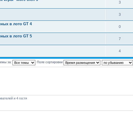
3
3
ных в лото GT 4
0
ных в лото GT 5
7
4
темы за:
Поле сортировки
вателей и 4 гостя