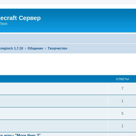
ecraft Сервер
gTech
regtech 1.7.10
Общение
Творчество
ОТВЕТЫ
7
1
5
1
и игры "More then 3"