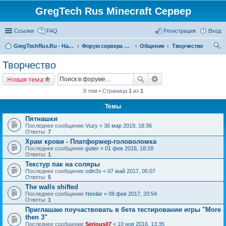
GregTech Rus Minecraft Сервер
Ссылки
FAQ
Регистрация
Вход
GregTechRus.Ru - На главную
Форум сервера Minecraft Gregtech 1.7.10
Общение
Творчество
ои
Творчество
ск
Новая тема
9 тем • Страница
1
из
1
Темы
Пятнашки
Последнее сообщение
Vuzy
«
30 мар 2019, 18:36
Ответы:
7
Храм крови - Платформер-головоломка
Последнее сообщение
gutier
«
01 фев 2018, 18:18
Ответы:
1
Текстур пак на соляры
Последнее сообщение
odin3s
«
07 май 2017, 05:07
Ответы:
5
The walls shifted
Последнее сообщение
Nesilar
«
09 фев 2017, 20:54
Ответы:
1
Приглашаю поучаствовать в бета тестировании игры "More
then 3"
Последнее сообщение
Serious07
«
10 ноя 2016, 13:35