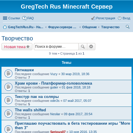
GregTech Rus Minecraft Сервер
Ссылки
FAQ
Регистрация
Вход
GregTechRus.Ru - На главную
Форум сервера Minecraft Gregtech 1.7.10
Общение
Творчество
ои
Творчество
ск
Новая тема
9 тем • Страница
1
из
1
Темы
Пятнашки
Последнее сообщение
Vuzy
«
30 мар 2019, 18:36
Ответы:
7
Храм крови - Платформер-головоломка
Последнее сообщение
gutier
«
01 фев 2018, 18:18
Ответы:
1
Текстур пак на соляры
Последнее сообщение
odin3s
«
07 май 2017, 05:07
Ответы:
5
The walls shifted
Последнее сообщение
Nesilar
«
09 фев 2017, 20:54
Ответы:
1
Приглашаю поучаствовать в бета тестировании игры "More
then 3"
Последнее сообщение
Serious07
«
10 ноя 2016, 13:35