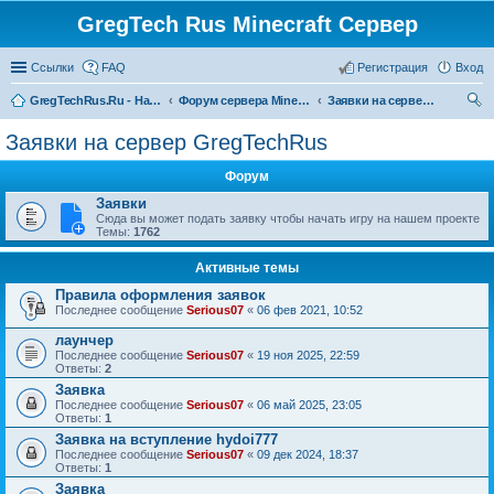
GregTech Rus Minecraft Сервер
Ссылки
FAQ
Регистрация
Вход
GregTechRus.Ru - На главную
Форум сервера Minecraft Gregtech 1.7.10
Заявки на сервер GregTechRus
ои
Заявки на сервер GregTechRus
ск
Форум
Заявки
Сюда вы может подать заявку чтобы начать игру на нашем проекте
Темы:
1762
Активные темы
Правила оформления заявок
Последнее сообщение
Serious07
«
06 фев 2021, 10:52
лаунчер
Последнее сообщение
Serious07
«
19 ноя 2025, 22:59
Ответы:
2
Заявка
Последнее сообщение
Serious07
«
06 май 2025, 23:05
Ответы:
1
Заявка на вступление hydoi777
Последнее сообщение
Serious07
«
09 дек 2024, 18:37
Ответы:
1
Заявка