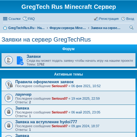
GregTech Rus Minecraft Сервер
Ссылки
FAQ
Регистрация
Вход
GregTechRus.Ru - На главную
Форум сервера Minecraft Gregtech 1.7.10
Заявки на сервер GregTechRus
ои
Заявки на сервер GregTechRus
ск
Форум
Заявки
Сюда вы может подать заявку чтобы начать игру на нашем проекте
Темы:
1762
Активные темы
Правила оформления заявок
Последнее сообщение
Serious07
«
06 фев 2021, 10:52
лаунчер
Последнее сообщение
Serious07
«
19 ноя 2025, 22:59
Ответы:
2
Заявка
Последнее сообщение
Serious07
«
06 май 2025, 23:05
Ответы:
1
Заявка на вступление hydoi777
Последнее сообщение
Serious07
«
09 дек 2024, 18:37
Ответы:
1
Заявка