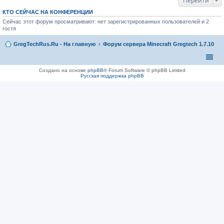
Перейти
КТО СЕЙЧАС НА КОНФЕРЕНЦИИ
Сейчас этот форум просматривают: нет зарегистрированных пользователей и 2
гостя
GregTechRus.Ru - На главную
Форум сервера Minecraft Gregtech 1.7.10
Создано на основе
phpBB
® Forum Software © phpBB Limited
Русская поддержка phpBB