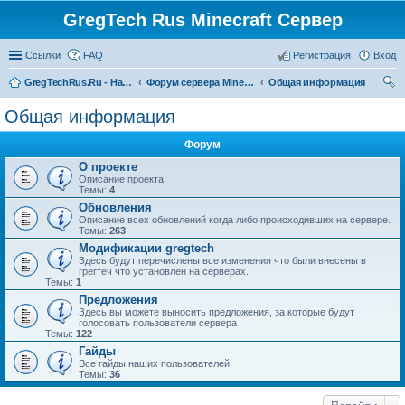
GregTech Rus Minecraft Сервер
Ссылки
FAQ
Регистрация
Вход
GregTechRus.Ru - На главную
Форум сервера Minecraft Gregtech 1.7.10
Общая информация
ои
Общая информация
ск
Форум
О проекте
Описание проекта
Темы:
4
Обновления
Описание всех обновлений когда либо происходивших на сервере.
Темы:
263
Модификации gregtech
Здесь будут перечислены все изменения что были внесены в
грегтеч что установлен на серверах.
Темы:
1
Предложения
Здесь вы можете выносить предложения, за которые будут
голосовать пользователи сервера
Темы:
122
Гайды
Все гайды наших пользователей.
Темы:
36