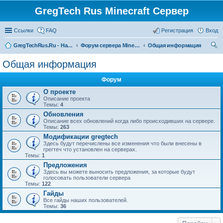
GregTech Rus Minecraft Сервер
Ссылки
FAQ
Регистрация
Вход
GregTechRus.Ru - На главную
Форум сервера Minecraft Gregtech 1.7.10
Общая информация
ои
Общая информация
ск
Форум
О проекте
Описание проекта
Темы:
4
Обновления
Описание всех обновлений когда либо происходивших на сервере.
Темы:
263
Модификации gregtech
Здесь будут перечислены все изменения что были внесены в
грегтеч что установлен на серверах.
Темы:
1
Предложения
Здесь вы можете выносить предложения, за которые будут
голосовать пользователи сервера
Темы:
122
Гайды
Все гайды наших пользователей.
Темы:
36