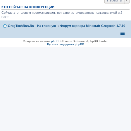
Перейти
КТО СЕЙЧАС НА КОНФЕРЕНЦИИ
Сейчас этот форум просматривают: нет зарегистрированных пользователей и 2
гостя
GregTechRus.Ru - На главную
Форум сервера Minecraft Gregtech 1.7.10
Создано на основе
phpBB
® Forum Software © phpBB Limited
Русская поддержка phpBB