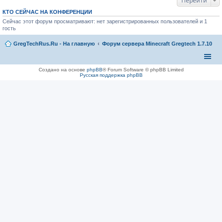
Перейти
КТО СЕЙЧАС НА КОНФЕРЕНЦИИ
Сейчас этот форум просматривают: нет зарегистрированных пользователей и 1
гость
GregTechRus.Ru - На главную
Форум сервера Minecraft Gregtech 1.7.10
Создано на основе
phpBB
® Forum Software © phpBB Limited
Русская поддержка phpBB