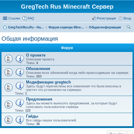
GregTech Rus Minecraft Сервер
Ссылки
FAQ
Регистрация
Вход
GregTechRus.Ru - На главную
Форум сервера Minecraft Gregtech 1.7.10
Общая информация
ои
Общая информация
ск
Форум
О проекте
Описание проекта
Темы:
4
Обновления
Описание всех обновлений когда либо происходивших на сервере.
Темы:
263
Модификации gregtech
Здесь будут перечислены все изменения что были внесены в
грегтеч что установлен на серверах.
Темы:
1
Предложения
Здесь вы можете выносить предложения, за которые будут
голосовать пользователи сервера
Темы:
122
Гайды
Все гайды наших пользователей.
Темы:
36