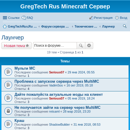
GregTech Rus Minecraft Сервер
Ссылки
FAQ
Регистрация
Вход
GregTechRus.Ru - На главную
Форум сервера Minecraft Gregtech 1.7.10
Технические неполадки
Лаунчер
ои
Лаунчер
ск
Новая тема
19 тем • Страница
1
из
1
Темы
Мульти МС
Последнее сообщение
Serious07
«
29 янв 2024, 05:55
Ответы:
1
Проблема с запуском сервера через MultiMC
Последнее сообщение
VadimSos
«
16 окт 2019, 05:18
Ответы:
4
Дайте пожалуйста актуальные моды на клиент
Последнее сообщение
Serious07
«
05 янв 2019, 18:24
Ответы:
3
Не получается зайти на сервер через MultiMC
Последнее сообщение
retsaml
«
28 мар 2018, 23:20
Ответы:
3
Краш
Последнее сообщение
ShadowBuilder
«
31 янв 2018, 08:53
Ответы:
3