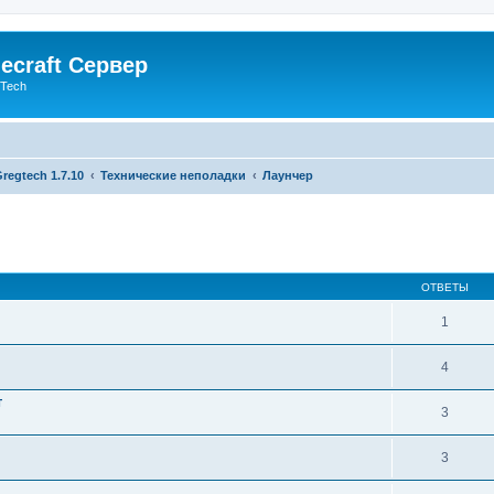
ecraft Сервер
gTech
regtech 1.7.10
Технические неполадки
Лаунчер
ОТВЕТЫ
1
4
т
3
3