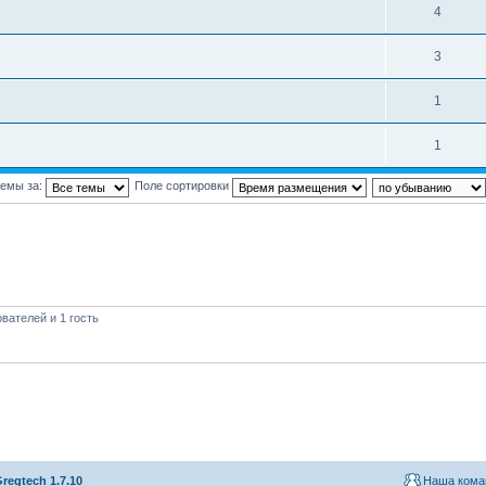
4
3
1
1
темы за:
Поле сортировки
вателей и 1 гость
regtech 1.7.10
Наша кома