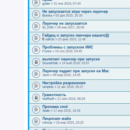
о
gutier
» 31 янв 2018, 07:43
ж
е
Не запускается игра через лаунчер
н
Bumka
и
» 03 дек 2015, 20:30
я
Лаунчер не запускается
ID_DSK
» 28 янв 2017, 20:48
Гайдец о запуске ланчера нашего)))
odin3s
» 23 фев 2015, 11:46
В
л
Проблемы с запуском ИИС
о
Frytes
» 14 сен 2016, 04:45
ж
е
вылетает лаунчер при запуске
н
SoundHolic
и
» 14 май 2016, 03:57
я
Лаунчер падает при запуске на Mac
Jenn
» 09 мар 2016, 14:45
Настройка разрешения
simplnic
» 11 авг 2015, 05:27
Грамотность
NaffNaff
» 21 июн 2015, 08:29
Пропажа cmd
Stalin
» 17 апр 2015, 16:26
Лицензия майн
minvay
» 18 мар 2015, 23:22