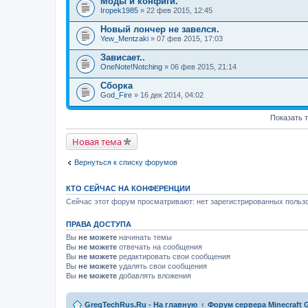
Моды и конфиги.
Iropek1985
» 22 фев 2015, 12:45
Новый лончер не завелся.
Yew_Mentzaki
» 07 фев 2015, 17:03
Зависает..
OneNote!Notching
» 06 фев 2015, 21:14
Сборка
God_Fire
» 16 дек 2014, 04:02
Показать 
Новая тема
Вернуться к списку форумов
КТО СЕЙЧАС НА КОНФЕРЕНЦИИ
Сейчас этот форум просматривают: нет зарегистрированных пользо
ПРАВА ДОСТУПА
Вы
не можете
начинать темы
Вы
не можете
отвечать на сообщения
Вы
не можете
редактировать свои сообщения
Вы
не можете
удалять свои сообщения
Вы
не можете
добавлять вложения
GregTechRus.Ru - На главную
Форум сервера Minecraft G