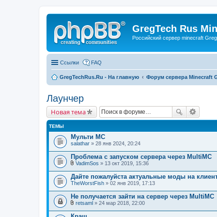
GregTech Rus Min
Российский сервер minecraft Gre
Ссылки
FAQ
GregTechRus.Ru - На главную
Форум сервера Minecraft G
Лаунчер
Новая тема
ТЕМЫ
Мульти МС
salathar
» 28 янв 2024, 20:24
Проблема с запуском сервера через MultiMC
VadimSos
» 13 окт 2019, 15:36
В
л
Дайте пожалуйста актуальные моды на клиен
о
TheWorstFish
» 02 янв 2019, 17:13
ж
е
Не получается зайти на сервер через MultiMC
н
и
retsaml
» 24 мар 2018, 22:00
В
я
л
Краш