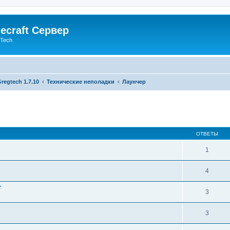
ecraft Сервер
gTech
regtech 1.7.10
Технические неполадки
Лаунчер
ОТВЕТЫ
1
4
т
3
3