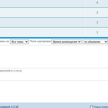
4
3
1
1
темы за:
Поле сортировки
вателей и 1 гость
regtech 1.7.10
Наша кома