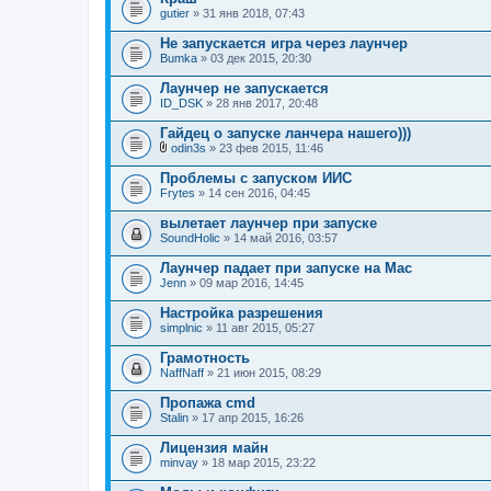
о
gutier
» 31 янв 2018, 07:43
ж
е
Не запускается игра через лаунчер
н
Bumka
и
» 03 дек 2015, 20:30
я
Лаунчер не запускается
ID_DSK
» 28 янв 2017, 20:48
Гайдец о запуске ланчера нашего)))
odin3s
» 23 фев 2015, 11:46
В
л
Проблемы с запуском ИИС
о
Frytes
» 14 сен 2016, 04:45
ж
е
вылетает лаунчер при запуске
н
SoundHolic
и
» 14 май 2016, 03:57
я
Лаунчер падает при запуске на Mac
Jenn
» 09 мар 2016, 14:45
Настройка разрешения
simplnic
» 11 авг 2015, 05:27
Грамотность
NaffNaff
» 21 июн 2015, 08:29
Пропажа cmd
Stalin
» 17 апр 2015, 16:26
Лицензия майн
minvay
» 18 мар 2015, 23:22