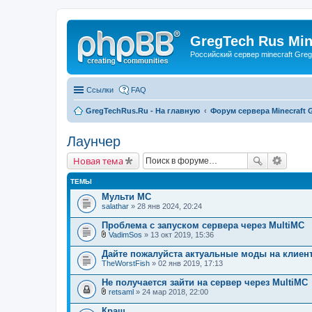
GregTech Rus Min
Российский сервер minecraft Gre
Ссылки
FAQ
GregTechRus.Ru - На главную
Форум сервера Minecraft G
Лаунчер
Новая тема
ТЕМЫ
Мульти МС
salathar
» 28 янв 2024, 20:24
Проблема с запуском сервера через MultiMC
VadimSos
» 13 окт 2019, 15:36
В
л
Дайте пожалуйста актуальные моды на клиен
о
TheWorstFish
» 02 янв 2019, 17:13
ж
е
Не получается зайти на сервер через MultiMC
н
и
retsaml
» 24 мар 2018, 22:00
В
я
л
Краш