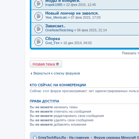
Моды и конфиги.
Iropek1985
» 22 фев 2015, 12:45
Новый лончер не завелся.
Yew_Mentzaki
» 07 фев 2015, 17:03
Зависает..
OneNote!Notching
» 06 фев 2015, 21:14
Сборка
God_Fire
» 16 дек 2014, 04:02
Показать 
Новая тема
Вернуться к списку форумов
КТО СЕЙЧАС НА КОНФЕРЕНЦИИ
Сейчас этот форум просматривают: нет зарегистрированных пользо
ПРАВА ДОСТУПА
Вы
не можете
начинать темы
Вы
не можете
отвечать на сообщения
Вы
не можете
редактировать свои сообщения
Вы
не можете
удалять свои сообщения
Вы
не можете
добавлять вложения
GregTechRus.Ru - На главную
Форум сервера Minecraft G