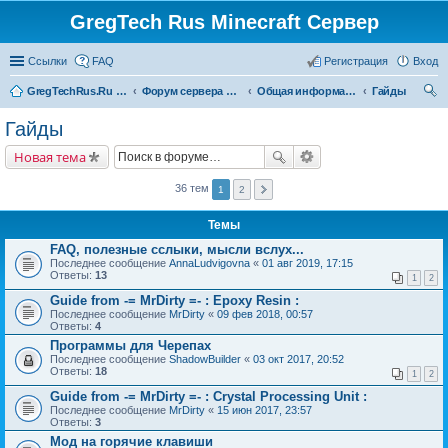
GregTech Rus Minecraft Сервер
Ссылки
FAQ
Регистрация
Вход
GregTechRus.Ru - На главную
Форум сервера Minecraft Gregtech 1.7.10
Общая информация
Гайды
ои
Гайды
ск
Новая тема
36 тем
1
2
Темы
FAQ, полезные сслыки, мысли вслух...
Последнее сообщение
AnnaLudvigovna
«
01 авг 2019, 17:15
Ответы:
13
1
2
Guide from -= MrDirty =- : Epoxy Resin :
Последнее сообщение
MrDirty
«
09 фев 2018, 00:57
Ответы:
4
Программы для Черепах
Последнее сообщение
ShadowBuilder
«
03 окт 2017, 20:52
Ответы:
18
1
2
Guide from -= MrDirty =- : Crystal Processing Unit :
Последнее сообщение
MrDirty
«
15 июн 2017, 23:57
Ответы:
3
Мод на горячие клавиши