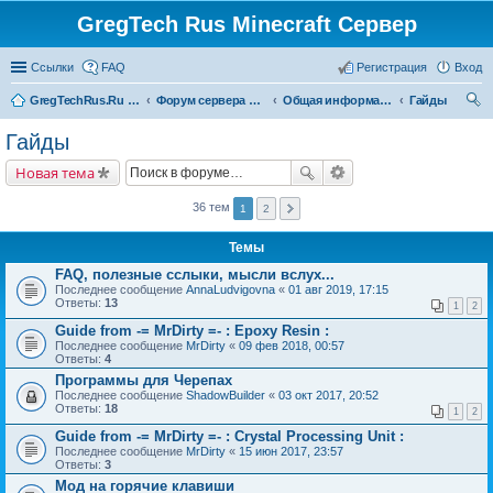
GregTech Rus Minecraft Сервер
Ссылки
FAQ
Регистрация
Вход
GregTechRus.Ru - На главную
Форум сервера Minecraft Gregtech 1.7.10
Общая информация
Гайды
ои
Гайды
ск
Новая тема
36 тем
1
2
Темы
FAQ, полезные сслыки, мысли вслух...
Последнее сообщение
AnnaLudvigovna
«
01 авг 2019, 17:15
Ответы:
13
1
2
Guide from -= MrDirty =- : Epoxy Resin :
Последнее сообщение
MrDirty
«
09 фев 2018, 00:57
Ответы:
4
Программы для Черепах
Последнее сообщение
ShadowBuilder
«
03 окт 2017, 20:52
Ответы:
18
1
2
Guide from -= MrDirty =- : Crystal Processing Unit :
Последнее сообщение
MrDirty
«
15 июн 2017, 23:57
Ответы:
3
Мод на горячие клавиши