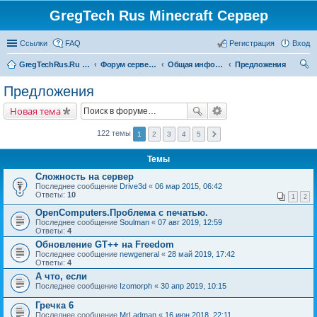
GregTech Rus Minecraft Сервер
Ссылки
FAQ
Регистрация
Вход
GregTechRus.Ru - На главную
Форум сервера Minecraft Gregtech 1.7.10
Общая информация
Предложения
ои
Предложения
ск
Новая тема
122 темы
1
2
3
4
5
Темы
Сложность на сервер
Последнее сообщение
Drive3d
«
06 мар 2015, 06:42
Ответы:
10
1
2
OpenComputers.Проблема с печатью.
Последнее сообщение
Soulman
«
07 авг 2019, 12:59
Ответы:
4
Обновление GT++ на Freedom
Последнее сообщение
newgeneral
«
28 май 2019, 17:42
Ответы:
4
А что, если
Последнее сообщение
Izomorph
«
30 апр 2019, 10:15
Гречка 6
Последнее сообщение
MrLadman
«
16 июн 2018, 22:11