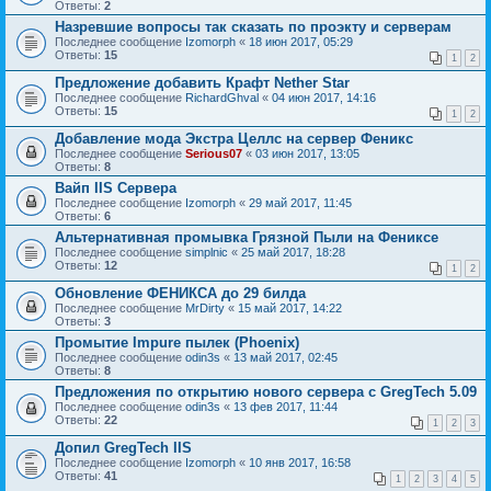
Ответы:
2
Назревшие вопросы так сказать по проэкту и серверам
Последнее сообщение
Izomorph
«
18 июн 2017, 05:29
Ответы:
15
1
2
Предложение добавить Крафт Nether Star
Последнее сообщение
RichardGhval
«
04 июн 2017, 14:16
Ответы:
15
1
2
Добавление мода Экстра Целлс на сервер Феникс
Последнее сообщение
Serious07
«
03 июн 2017, 13:05
Ответы:
8
Вайп IIS Сервера
Последнее сообщение
Izomorph
«
29 май 2017, 11:45
Ответы:
6
Альтернативная промывка Грязной Пыли на Фениксе
Последнее сообщение
simplnic
«
25 май 2017, 18:28
Ответы:
12
1
2
Обновление ФЕНИКСА до 29 билда
Последнее сообщение
MrDirty
«
15 май 2017, 14:22
Ответы:
3
Промытие Impure пылек (Phoenix)
Последнее сообщение
odin3s
«
13 май 2017, 02:45
Ответы:
8
Предложения по открытию нового сервера c GregTech 5.09
Последнее сообщение
odin3s
«
13 фев 2017, 11:44
Ответы:
22
1
2
3
Допил GregTech IIS
Последнее сообщение
Izomorph
«
10 янв 2017, 16:58
Ответы:
41
1
2
3
4
5