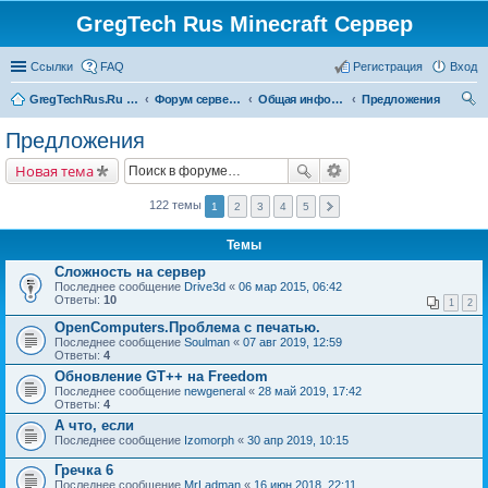
GregTech Rus Minecraft Сервер
Ссылки
FAQ
Регистрация
Вход
GregTechRus.Ru - На главную
Форум сервера Minecraft Gregtech 1.7.10
Общая информация
Предложения
ои
Предложения
ск
Новая тема
122 темы
1
2
3
4
5
Темы
Сложность на сервер
Последнее сообщение
Drive3d
«
06 мар 2015, 06:42
Ответы:
10
1
2
OpenComputers.Проблема с печатью.
Последнее сообщение
Soulman
«
07 авг 2019, 12:59
Ответы:
4
Обновление GT++ на Freedom
Последнее сообщение
newgeneral
«
28 май 2019, 17:42
Ответы:
4
А что, если
Последнее сообщение
Izomorph
«
30 апр 2019, 10:15
Гречка 6
Последнее сообщение
MrLadman
«
16 июн 2018, 22:11