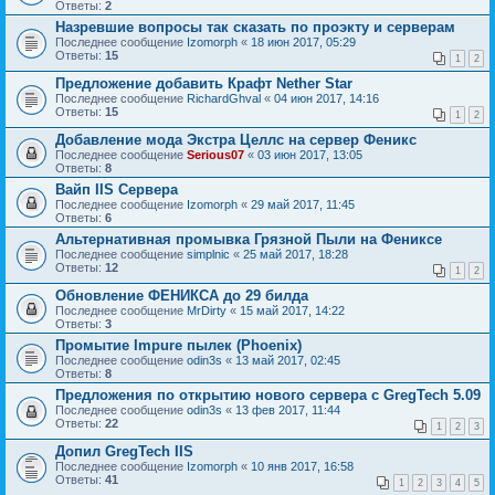
Ответы:
2
Назревшие вопросы так сказать по проэкту и серверам
Последнее сообщение
Izomorph
«
18 июн 2017, 05:29
Ответы:
15
1
2
Предложение добавить Крафт Nether Star
Последнее сообщение
RichardGhval
«
04 июн 2017, 14:16
Ответы:
15
1
2
Добавление мода Экстра Целлс на сервер Феникс
Последнее сообщение
Serious07
«
03 июн 2017, 13:05
Ответы:
8
Вайп IIS Сервера
Последнее сообщение
Izomorph
«
29 май 2017, 11:45
Ответы:
6
Альтернативная промывка Грязной Пыли на Фениксе
Последнее сообщение
simplnic
«
25 май 2017, 18:28
Ответы:
12
1
2
Обновление ФЕНИКСА до 29 билда
Последнее сообщение
MrDirty
«
15 май 2017, 14:22
Ответы:
3
Промытие Impure пылек (Phoenix)
Последнее сообщение
odin3s
«
13 май 2017, 02:45
Ответы:
8
Предложения по открытию нового сервера c GregTech 5.09
Последнее сообщение
odin3s
«
13 фев 2017, 11:44
Ответы:
22
1
2
3
Допил GregTech IIS
Последнее сообщение
Izomorph
«
10 янв 2017, 16:58
Ответы:
41
1
2
3
4
5