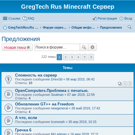
GregTech Rus Minecraft Сервер
Ссылки
FAQ
Регистрация
Вход
GregTechRus.Ru - На главную
Форум сервера Minecraft Gregtech 1.7.10
Общая информация
Предложения
ои
Предложения
ск
Новая тема
122 темы
1
2
3
4
5
Темы
Сложность на сервер
Последнее сообщение
Drive3d
«
06 мар 2015, 06:42
Ответы:
10
1
2
OpenComputers.Проблема с печатью.
Последнее сообщение
Soulman
«
07 авг 2019, 12:59
Ответы:
4
Обновление GT++ на Freedom
Последнее сообщение
newgeneral
«
28 май 2019, 17:42
Ответы:
4
А что, если
Последнее сообщение
Izomorph
«
30 апр 2019, 10:15
Гречка 6
Последнее сообщение
MrLadman
«
16 июн 2018, 22:11