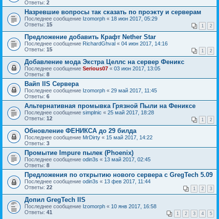
Ответы:
2
Назревшие вопросы так сказать по проэкту и серверам
Последнее сообщение
Izomorph
«
18 июн 2017, 05:29
Ответы:
15
1
2
Предложение добавить Крафт Nether Star
Последнее сообщение
RichardGhval
«
04 июн 2017, 14:16
Ответы:
15
1
2
Добавление мода Экстра Целлс на сервер Феникс
Последнее сообщение
Serious07
«
03 июн 2017, 13:05
Ответы:
8
Вайп IIS Сервера
Последнее сообщение
Izomorph
«
29 май 2017, 11:45
Ответы:
6
Альтернативная промывка Грязной Пыли на Фениксе
Последнее сообщение
simplnic
«
25 май 2017, 18:28
Ответы:
12
1
2
Обновление ФЕНИКСА до 29 билда
Последнее сообщение
MrDirty
«
15 май 2017, 14:22
Ответы:
3
Промытие Impure пылек (Phoenix)
Последнее сообщение
odin3s
«
13 май 2017, 02:45
Ответы:
8
Предложения по открытию нового сервера c GregTech 5.09
Последнее сообщение
odin3s
«
13 фев 2017, 11:44
Ответы:
22
1
2
3
Допил GregTech IIS
Последнее сообщение
Izomorph
«
10 янв 2017, 16:58
Ответы:
41
1
2
3
4
5