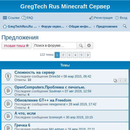
GregTech Rus Minecraft Сервер
Ссылки
FAQ
Регистрация
Вход
GregTechRus.Ru - На главную
Форум сервера Minecraft Gregtech 1.7.10
Общая информация
Предложения
ои
Предложения
ск
Новая тема
122 темы
1
2
3
4
5
Темы
Сложность на сервер
Последнее сообщение
Drive3d
«
06 мар 2015, 06:42
Ответы:
10
1
2
OpenComputers.Проблема с печатью.
Последнее сообщение
Soulman
«
07 авг 2019, 12:59
Ответы:
4
Обновление GT++ на Freedom
Последнее сообщение
newgeneral
«
28 май 2019, 17:42
Ответы:
4
А что, если
Последнее сообщение
Izomorph
«
30 апр 2019, 10:15
Гречка 6
Последнее сообщение
MrLadman
«
16 июн 2018, 22:11