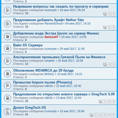
Ответы:
2
Назревшие вопросы так сказать по проэкту и серверам
Последнее сообщение
Izomorph
«
18 июн 2017, 05:29
Ответы:
15
1
2
Предложение добавить Крафт Nether Star
Последнее сообщение
RichardGhval
«
04 июн 2017, 14:16
Ответы:
15
1
2
Добавление мода Экстра Целлс на сервер Феникс
Последнее сообщение
Serious07
«
03 июн 2017, 13:05
Ответы:
8
Вайп IIS Сервера
Последнее сообщение
Izomorph
«
29 май 2017, 11:45
Ответы:
6
Альтернативная промывка Грязной Пыли на Фениксе
Последнее сообщение
simplnic
«
25 май 2017, 18:28
Ответы:
12
1
2
Обновление ФЕНИКСА до 29 билда
Последнее сообщение
MrDirty
«
15 май 2017, 14:22
Ответы:
3
Промытие Impure пылек (Phoenix)
Последнее сообщение
odin3s
«
13 май 2017, 02:45
Ответы:
8
Предложения по открытию нового сервера c GregTech 5.09
Последнее сообщение
odin3s
«
13 фев 2017, 11:44
Ответы:
22
1
2
3
Допил GregTech IIS
Последнее сообщение
Izomorph
«
10 янв 2017, 16:58
Ответы:
41
1
2
3
4
5