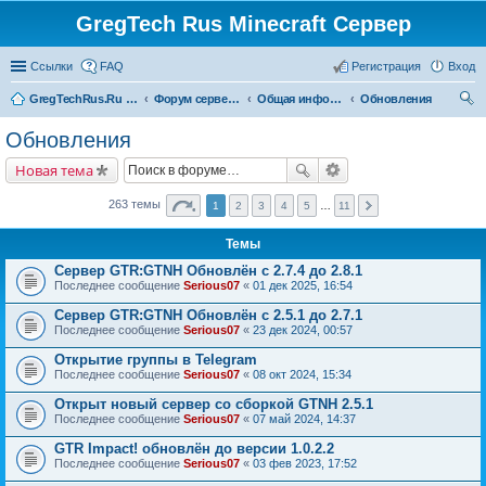
GregTech Rus Minecraft Сервер
Ссылки
FAQ
Регистрация
Вход
GregTechRus.Ru - На главную
Форум сервера Minecraft Gregtech 1.7.10
Общая информация
Обновления
ои
Обновления
ск
Новая тема
263 темы
1
2
3
4
5
…
11
Темы
Сервер GTR:GTNH Обновлён с 2.7.4 до 2.8.1
Последнее сообщение
Serious07
«
01 дек 2025, 16:54
Сервер GTR:GTNH Обновлён с 2.5.1 до 2.7.1
Последнее сообщение
Serious07
«
23 дек 2024, 00:57
Открытие группы в Telegram
Последнее сообщение
Serious07
«
08 окт 2024, 15:34
Открыт новый сервер со сборкой GTNH 2.5.1
Последнее сообщение
Serious07
«
07 май 2024, 14:37
GTR Impact! обновлён до версии 1.0.2.2
Последнее сообщение
Serious07
«
03 фев 2023, 17:52