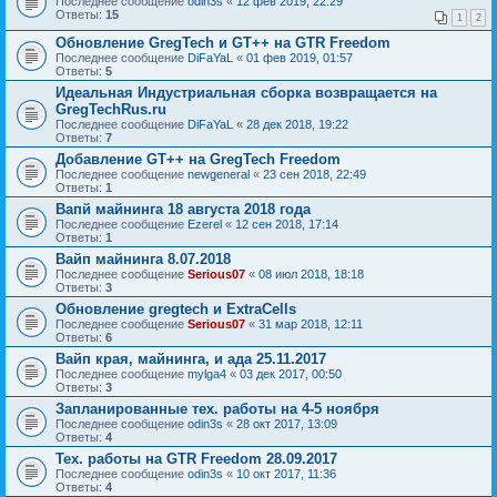
Последнее сообщение
odin3s
«
12 фев 2019, 22:29
Ответы:
15
1
2
Обновление GregTech и GT++ на GTR Freedom
Последнее сообщение
DiFaYaL
«
01 фев 2019, 01:57
Ответы:
5
Идеальная Индустриальная сборка возвращается на
GregTechRus.ru
Последнее сообщение
DiFaYaL
«
28 дек 2018, 19:22
Ответы:
7
Добавление GT++ на GregTech Freedom
Последнее сообщение
newgeneral
«
23 сен 2018, 22:49
Ответы:
1
Вапй майнинга 18 августа 2018 года
Последнее сообщение
Ezerel
«
12 сен 2018, 17:14
Ответы:
1
Вайп майнинга 8.07.2018
Последнее сообщение
Serious07
«
08 июл 2018, 18:18
Ответы:
3
Обновление gregtech и ExtraCells
Последнее сообщение
Serious07
«
31 мар 2018, 12:11
Ответы:
6
Вайп края, майнинга, и ада 25.11.2017
Последнее сообщение
mylga4
«
03 дек 2017, 00:50
Ответы:
3
Запланированные тех. работы на 4-5 ноября
Последнее сообщение
odin3s
«
28 окт 2017, 13:09
Ответы:
4
Тех. работы на GTR Freedom 28.09.2017
Последнее сообщение
odin3s
«
10 окт 2017, 11:36
Ответы:
4