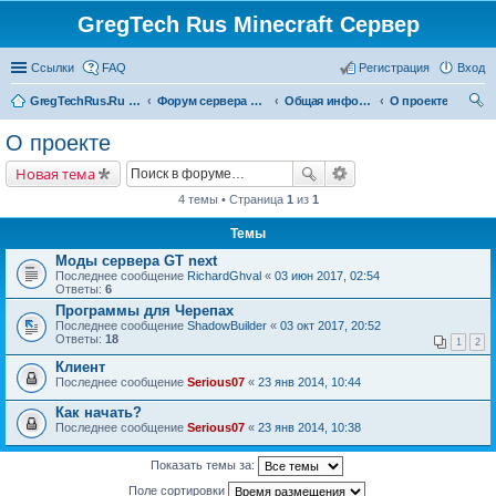
GregTech Rus Minecraft Сервер
Ссылки
FAQ
Регистрация
Вход
GregTechRus.Ru - На главную
Форум сервера Minecraft Gregtech 1.7.10
Общая информация
О проекте
ои
О проекте
ск
Новая тема
4 темы • Страница
1
из
1
Темы
Моды сервера GT next
Последнее сообщение
RichardGhval
«
03 июн 2017, 02:54
Ответы:
6
Программы для Черепах
Последнее сообщение
ShadowBuilder
«
03 окт 2017, 20:52
Ответы:
18
1
2
Клиент
Последнее сообщение
Serious07
«
23 янв 2014, 10:44
Как начать?
Последнее сообщение
Serious07
«
23 янв 2014, 10:38
Показать темы за:
Поле сортировки