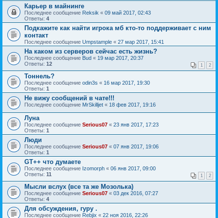
Карьер в майнинге
Последнее сообщение
Reksik
«
09 май 2017, 02:43
Ответы:
4
Подкажите как найти игрока мб кто-то поддерживает с ним
контакт
Последнее сообщение
Umpstample
«
27 мар 2017, 15:41
На каком из серверов сейчас есть жизнь?
Последнее сообщение
Bud
«
19 мар 2017, 20:37
Ответы:
12
1
2
Тоннель?
Последнее сообщение
odin3s
«
16 мар 2017, 19:30
Ответы:
1
Не вижу сообщений в чате!!!
Последнее сообщение
MrSkilljet
«
18 фев 2017, 19:16
Луна
Последнее сообщение
Serious07
«
23 янв 2017, 17:23
Ответы:
1
Люди
Последнее сообщение
Serious07
«
07 янв 2017, 19:06
Ответы:
1
GT++ что думаете
Последнее сообщение
Izomorph
«
06 янв 2017, 09:00
Ответы:
11
1
2
Мысли вслух (все та же Мозолька)
Последнее сообщение
Serious07
«
03 дек 2016, 07:27
Ответы:
4
Для обсуждения, гуру .
Последнее сообщение
Rebjix
«
22 ноя 2016, 22:26