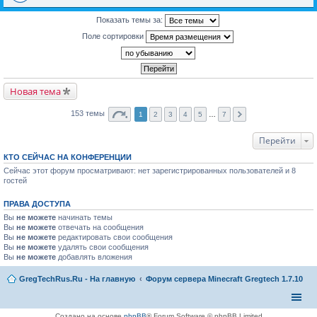
Показать темы за:
Поле сортировки
Новая тема
153 темы
1
2
3
4
5
…
7
Перейти
КТО СЕЙЧАС НА КОНФЕРЕНЦИИ
Сейчас этот форум просматривают: нет зарегистрированных пользователей и 8
гостей
ПРАВА ДОСТУПА
Вы
не можете
начинать темы
Вы
не можете
отвечать на сообщения
Вы
не можете
редактировать свои сообщения
Вы
не можете
удалять свои сообщения
Вы
не можете
добавлять вложения
GregTechRus.Ru - На главную
Форум сервера Minecraft Gregtech 1.7.10
Создано на основе
phpBB
® Forum Software © phpBB Limited