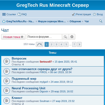
GregTech Rus Minecraft Сервер
Ссылки
FAQ
Регистрация
Вход
GregTechRus.Ru - На главную
Форум сервера Minecraft Gregtech 1.7.10
Общение
Чат
ои
Чат
ск
Новая тема
153 темы
1
2
3
4
5
…
7
Темы
Вопросик
Последнее сообщение
Serious07
«
15 фев 2020, 05:41
Ответы:
4
чем отличаются сервера друг от друга?
Последнее сообщение
FIROL
«
06 окт 2019, 10:34
Подземный мир
Последнее сообщение
mylga4
«
24 июн 2019, 09:12
Neural Processing Unit
Последнее сообщение
Digoxin
«
29 мар 2019, 16:02
Клиент
Последнее сообщение
Soulman
«
27 мар 2019, 23:32
Ответы:
2