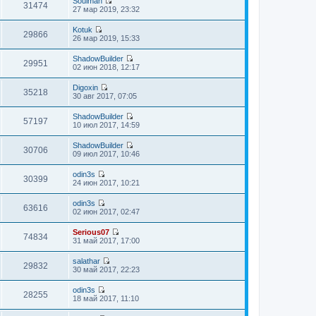
Soulman
и
д
е
31474
с
П
27 мар 2019, 23:32
к
н
й
л
е
п
е
т
е
р
о
м
Kotuk
и
д
е
29866
с
у
П
26 мар 2019, 15:33
к
н
й
л
с
е
п
е
т
е
о
р
о
м
ShadowBuilder
и
д
о
е
29951
с
у
П
02 июн 2018, 12:17
к
н
б
й
л
с
е
п
е
щ
т
е
о
р
о
м
е
Digoxin
и
д
о
е
35218
с
у
П
н
30 авг 2017, 07:05
к
н
б
й
л
с
е
и
п
е
щ
т
е
о
р
ю
о
м
е
ShadowBuilder
и
д
о
е
57197
с
у
П
н
10 июл 2017, 14:59
к
н
б
й
л
с
е
и
п
е
щ
т
е
о
р
ю
о
м
е
ShadowBuilder
и
д
о
е
30706
с
у
П
н
09 июл 2017, 10:46
к
н
б
й
л
с
е
и
п
е
щ
т
е
о
р
ю
о
м
е
odin3s
и
д
о
е
30399
с
у
П
н
24 июн 2017, 10:21
к
н
б
й
л
с
е
и
п
е
щ
т
е
о
р
ю
о
м
е
odin3s
и
д
о
е
63616
с
у
П
н
02 июн 2017, 02:47
к
н
б
й
л
с
е
и
п
е
щ
т
е
о
р
ю
о
м
е
Serious07
и
д
о
е
74834
с
у
П
н
31 май 2017, 17:00
к
н
б
й
л
с
е
и
п
е
щ
т
е
о
р
ю
о
м
е
salathar
и
д
о
е
29832
с
у
П
н
30 май 2017, 22:23
к
н
б
й
л
с
е
и
п
е
щ
т
е
о
р
ю
о
м
е
odin3s
и
д
о
е
28255
с
у
П
н
18 май 2017, 11:10
к
н
б
й
л
с
е
и
п
е
щ
т
е
о
р
ю
о