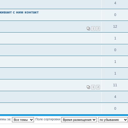
4
живает с ним контакт
0
12
1
2
1
0
1
1
11
1
2
4
0
темы за:
Поле сортировки