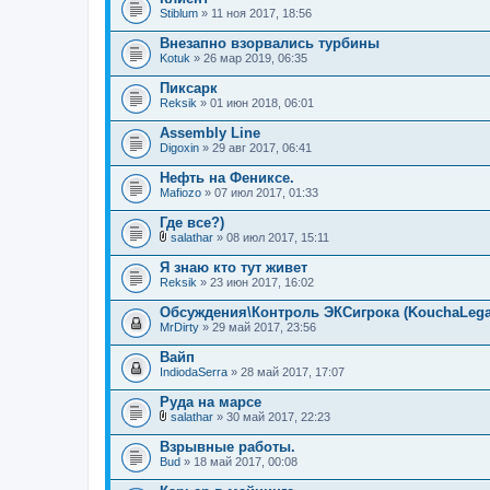
Stiblum
» 11 ноя 2017, 18:56
Внезапно взорвались турбины
Kotuk
» 26 мар 2019, 06:35
Пиксарк
Reksik
» 01 июн 2018, 06:01
Assembly Line
Digoxin
» 29 авг 2017, 06:41
Нефть на Фениксе.
Mafiozo
» 07 июл 2017, 01:33
Где все?)
salathar
» 08 июл 2017, 15:11
В
л
Я знаю кто тут живет
о
Reksik
» 23 июн 2017, 16:02
ж
е
Обсуждения\Контроль ЭКСигрока (KouchaLega
н
MrDirty
и
» 29 май 2017, 23:56
я
Вайп
IndiodaSerra
» 28 май 2017, 17:07
Руда на марсе
salathar
» 30 май 2017, 22:23
В
л
Взрывные работы.
о
Bud
» 18 май 2017, 00:08
ж
е