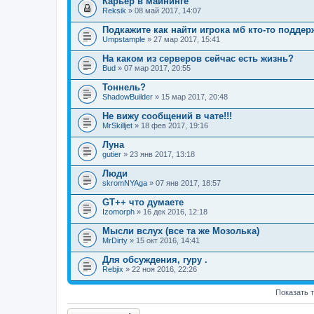
Карьер в майнинге
н
Reksik
и
» 08 май 2017, 14:07
я
Подкажите как найти игрока мб кто-то поддер
Umpstample
» 27 мар 2017, 15:41
На каком из серверов сейчас есть жизнь?
Bud
» 07 мар 2017, 20:55
Тоннель?
ShadowBuilder
» 15 мар 2017, 20:48
Не вижу сообщений в чате!!!
MrSkilljet
» 18 фев 2017, 19:16
Луна
gutier
» 23 янв 2017, 13:18
Люди
skromNYAga
» 07 янв 2017, 18:57
GT++ что думаете
Izomorph
» 16 дек 2016, 12:18
Мысли вслух (все та же Мозолька)
MrDirty
» 15 окт 2016, 14:41
Для обсуждения, гуру .
Rebjix
» 22 ноя 2016, 22:26
Показать 