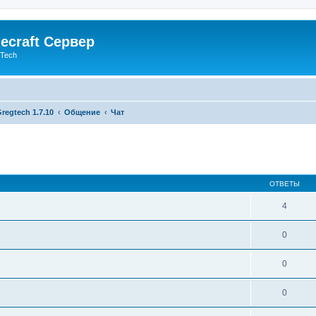
ecraft Сервер
gTech
regtech 1.7.10
Общение
Чат
ОТВЕТЫ
4
0
0
0