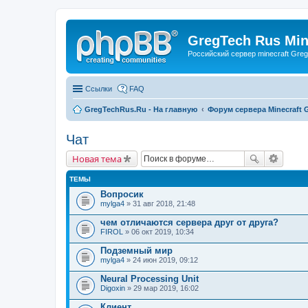
GregTech Rus Min
Российский сервер minecraft Gre
Ссылки
FAQ
GregTechRus.Ru - На главную
Форум сервера Minecraft G
Чат
Новая тема
ТЕМЫ
Вопросик
mylga4
» 31 авг 2018, 21:48
чем отличаются сервера друг от друга?
FIROL
» 06 окт 2019, 10:34
Подземный мир
mylga4
» 24 июн 2019, 09:12
Neural Processing Unit
Digoxin
» 29 мар 2019, 16:02
Клиент