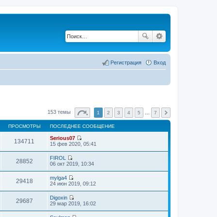
Регистрация
Вход
153 темы
1
2
3
4
5
…
7
ПРОСМОТРЫ
ПОСЛЕДНЕЕ СООБЩЕНИЕ
Serious07
134711
П
15 фев 2020, 05:41
е
р
FIROL
е
28852
П
06 окт 2019, 10:34
й
е
т
р
mylga4
и
е
29418
П
24 июн 2019, 09:12
к
й
е
п
т
р
о
Digoxin
и
е
29687
с
П
29 мар 2019, 16:02
к
й
л
е
п
т
е
р
о