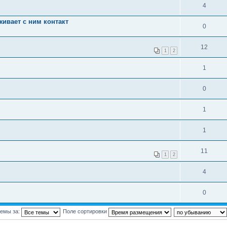
4
живает с ним контакт
0
12
1
2
1
0
1
1
11
1
2
4
0
темы за:
Поле сортировки