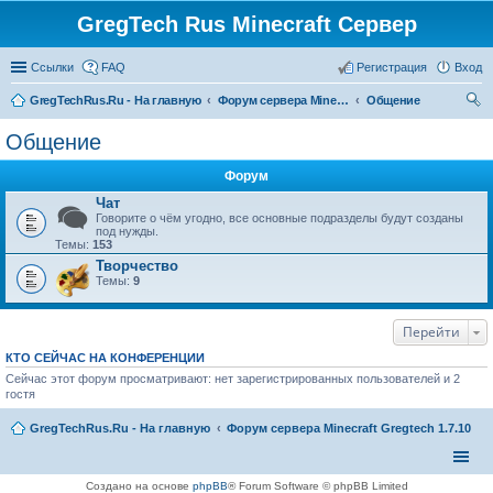
GregTech Rus Minecraft Сервер
Ссылки
FAQ
Регистрация
Вход
GregTechRus.Ru - На главную
Форум сервера Minecraft Gregtech 1.7.10
Общение
ои
Общение
ск
Форум
Чат
Говорите о чём угодно, все основные подразделы будут созданы
под нужды.
Темы:
153
Творчество
Темы:
9
Перейти
КТО СЕЙЧАС НА КОНФЕРЕНЦИИ
Сейчас этот форум просматривают: нет зарегистрированных пользователей и 2
гостя
GregTechRus.Ru - На главную
Форум сервера Minecraft Gregtech 1.7.10
Создано на основе
phpBB
® Forum Software © phpBB Limited