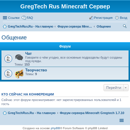
GregTech Rus Minecraft Сервер
Ссылки
FAQ
Регистрация
Вход
GregTechRus.Ru - На главную
Форум сервера Minecraft Gregtech 1.7.10
Общение
ои
Общение
ск
Форум
Чат
Говорите о чём угодно, все основные подразделы будут созданы
под нужды.
Темы:
153
Творчество
Темы:
9
Перейти
КТО СЕЙЧАС НА КОНФЕРЕНЦИИ
Сейчас этот форум просматривают: нет зарегистрированных пользователей и 1
гость
GregTechRus.Ru - На главную
Форум сервера Minecraft Gregtech 1.7.10
Создано на основе
phpBB
® Forum Software © phpBB Limited