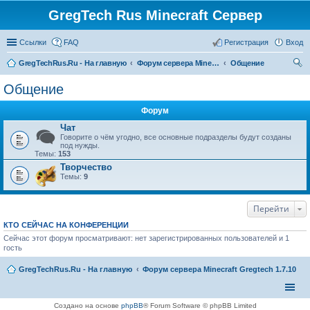
GregTech Rus Minecraft Сервер
Ссылки
FAQ
Регистрация
Вход
GregTechRus.Ru - На главную
Форум сервера Minecraft Gregtech 1.7.10
Общение
ои
Общение
ск
Форум
Чат
Говорите о чём угодно, все основные подразделы будут созданы
под нужды.
Темы:
153
Творчество
Темы:
9
Перейти
КТО СЕЙЧАС НА КОНФЕРЕНЦИИ
Сейчас этот форум просматривают: нет зарегистрированных пользователей и 1
гость
GregTechRus.Ru - На главную
Форум сервера Minecraft Gregtech 1.7.10
Создано на основе
phpBB
® Forum Software © phpBB Limited