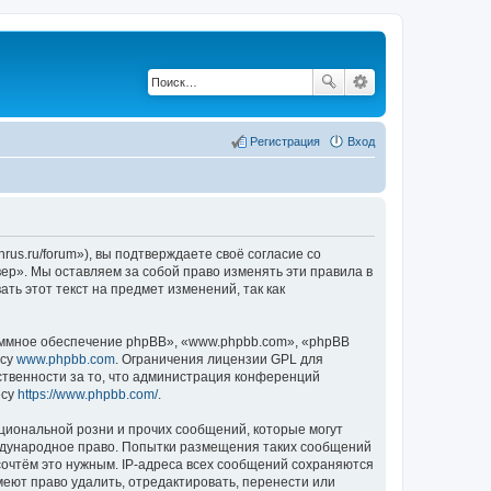
Регистрация
Вход
rus.ru/forum»), вы подтверждаете своё согласие со
вер». Мы оставляем за собой право изменять эти правила в
ть этот текст на предмет изменений, так как
ммное обеспечение phpBB», «www.phpbb.com», «phpBB
есу
www.phpbb.com
. Ограничения лицензии GPL для
ственности за то, что администрация конференций
есу
https://www.phpbb.com/
.
циональной розни и прочих сообщений, которые могут
еждународное право. Попытки размещения таких сообщений
сочтём это нужным. IP-адреса всех сообщений сохраняются
меют право удалить, отредактировать, перенести или