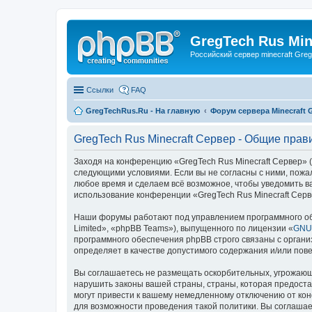
GregTech Rus Min
Российский сервер minecraft Gre
Ссылки
FAQ
GregTechRus.Ru - На главную
Форум сервера Minecraft G
GregTech Rus Minecraft Сервер - Общие прав
Заходя на конференцию «GregTech Rus Minecraft Сервер» (в
следующими условиями. Если вы не согласны с ними, пожал
любое время и сделаем всё возможное, чтобы уведомить ва
использование конференции «GregTech Rus Minecraft Серв
Наши форумы работают под управлением программного об
Limited», «phpBB Teams»), выпущенного по лицензии «
GNU 
программного обеспечения phpBB строго связаны с органи
определяет в качестве допустимого содержания и/или по
Вы соглашаетесь не размещать оскорбительных, угрожающ
нарушить законы вашей страны, страны, которая предоста
могут привести к вашему немедленному отключению от кон
для возможности проведения такой политики. Вы соглашае