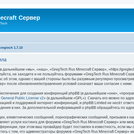
ecraft Сервер
gTech
regtech 1.7.10
ила
 дальнейшем «мы», «наш», «GregTech Rus Minecraft Сервер», «https://gregtech
уйста, не заходите и не пользуйтесь форумами «GregTech Rus Minecraft Сер
с об этом, однако с вашей стороны было бы разумным регулярно просматрива
ер» после обновления/исправления условий означает ваше согласие с ними.
еспечения для создания конференций phpBB (в дальнейшем «они», «програ
General Public License v2
» (в дальнейшем «GPL»). Скачать его можно по адр
зацией и поддержкой интернет-конференций, и phpBB Limited не несёт ответ
ведения в них. За дополнительной информацией о phpBB обращайтесь по адр
их, клеветнических сообщений, порнографических сообщений, призывов к на
вляет услуги хостинга для форумов «GregTech Rus Minecraft Сервер» или м
ференции, при этом ваш провайдер будет поставлен в известность, если мы 
тесь с тем, что администраторы форумов «GregTech Rus Minecraft Сервер» и