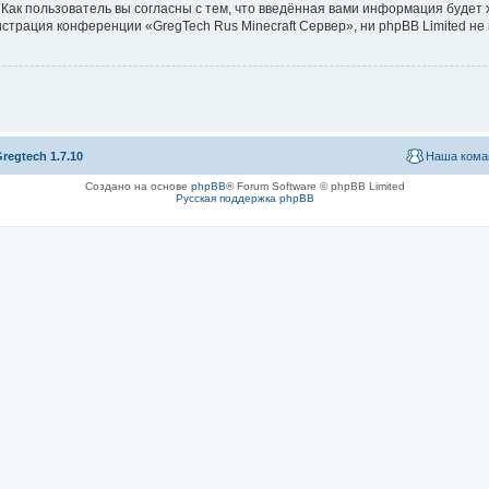
Как пользователь вы согласны с тем, что введённая вами информация будет 
трация конференции «GregTech Rus Minecraft Сервер», ни phpBB Limited не 
regtech 1.7.10
Наша кома
Создано на основе
phpBB
® Forum Software © phpBB Limited
Русская поддержка phpBB