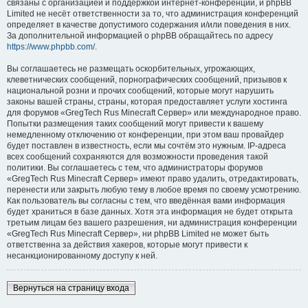
связаны с организацией и поддержкой интернет-конференций, и phpBB
Limited не несёт ответственности за то, что администрация конференций
определяет в качестве допустимого содержания и/или поведения в них.
За дополнительной информацией о phpBB обращайтесь по адресу
https://www.phpbb.com/
.
Вы соглашаетесь не размещать оскорбительных, угрожающих,
клеветнических сообщений, порнографических сообщений, призывов к
национальной розни и прочих сообщений, которые могут нарушить
законы вашей страны, страны, которая предоставляет услуги хостинга
для форумов «GregTech Rus Minecraft Сервер» или международное право.
Попытки размещения таких сообщений могут привести к вашему
немедленному отключению от конференции, при этом ваш провайдер
будет поставлен в известность, если мы сочтём это нужным. IP-адреса
всех сообщений сохраняются для возможности проведения такой
политики. Вы соглашаетесь с тем, что администраторы форумов
«GregTech Rus Minecraft Сервер» имеют право удалить, отредактировать,
перенести или закрыть любую тему в любое время по своему усмотрению.
Как пользователь вы согласны с тем, что введённая вами информация
будет храниться в базе данных. Хотя эта информация не будет открыта
третьим лицам без вашего разрешения, ни администрация конференции
«GregTech Rus Minecraft Сервер», ни phpBB Limited не может быть
ответственна за действия хакеров, которые могут привести к
несанкционированному доступу к ней.
Вернуться на страницу входа