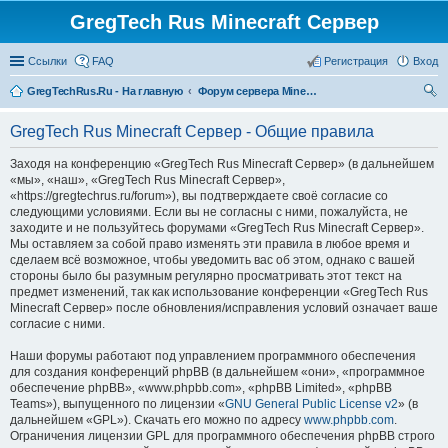
GregTech Rus Minecraft Сервер
Ссылки
FAQ
Регистрация
Вход
GregTechRus.Ru - На главную
Форум сервера Minecraft Gregtech 1.7.10
ои
GregTech Rus Minecraft Сервер - Общие правила
ск
Заходя на конференцию «GregTech Rus Minecraft Сервер» (в дальнейшем
«мы», «наш», «GregTech Rus Minecraft Сервер»,
«https://gregtechrus.ru/forum»), вы подтверждаете своё согласие со
следующими условиями. Если вы не согласны с ними, пожалуйста, не
заходите и не пользуйтесь форумами «GregTech Rus Minecraft Сервер».
Мы оставляем за собой право изменять эти правила в любое время и
сделаем всё возможное, чтобы уведомить вас об этом, однако с вашей
стороны было бы разумным регулярно просматривать этот текст на
предмет изменений, так как использование конференции «GregTech Rus
Minecraft Сервер» после обновления/исправления условий означает ваше
согласие с ними.
Наши форумы работают под управлением программного обеспечения
для создания конференций phpBB (в дальнейшем «они», «программное
обеспечение phpBB», «www.phpbb.com», «phpBB Limited», «phpBB
Teams»), выпущенного по лицензии «
GNU General Public License v2
» (в
дальнейшем «GPL»). Скачать его можно по адресу
www.phpbb.com
.
Ограничения лицензии GPL для программного обеспечения phpBB строго