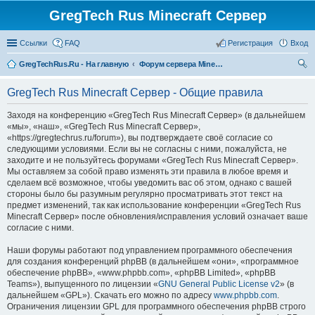
GregTech Rus Minecraft Сервер
Ссылки
FAQ
Регистрация
Вход
GregTechRus.Ru - На главную
Форум сервера Minecraft Gregtech 1.7.10
ои
GregTech Rus Minecraft Сервер - Общие правила
ск
Заходя на конференцию «GregTech Rus Minecraft Сервер» (в дальнейшем
«мы», «наш», «GregTech Rus Minecraft Сервер»,
«https://gregtechrus.ru/forum»), вы подтверждаете своё согласие со
следующими условиями. Если вы не согласны с ними, пожалуйста, не
заходите и не пользуйтесь форумами «GregTech Rus Minecraft Сервер».
Мы оставляем за собой право изменять эти правила в любое время и
сделаем всё возможное, чтобы уведомить вас об этом, однако с вашей
стороны было бы разумным регулярно просматривать этот текст на
предмет изменений, так как использование конференции «GregTech Rus
Minecraft Сервер» после обновления/исправления условий означает ваше
согласие с ними.
Наши форумы работают под управлением программного обеспечения
для создания конференций phpBB (в дальнейшем «они», «программное
обеспечение phpBB», «www.phpbb.com», «phpBB Limited», «phpBB
Teams»), выпущенного по лицензии «
GNU General Public License v2
» (в
дальнейшем «GPL»). Скачать его можно по адресу
www.phpbb.com
.
Ограничения лицензии GPL для программного обеспечения phpBB строго