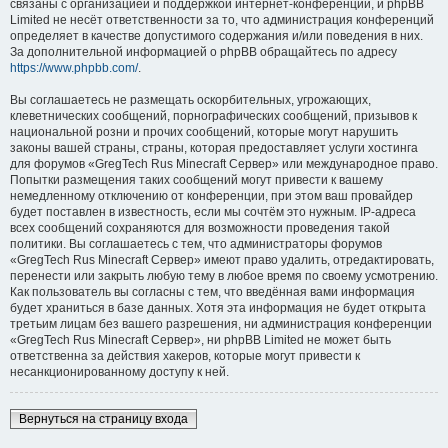
связаны с организацией и поддержкой интернет-конференций, и phpBB
Limited не несёт ответственности за то, что администрация конференций
определяет в качестве допустимого содержания и/или поведения в них.
За дополнительной информацией о phpBB обращайтесь по адресу
https://www.phpbb.com/
.
Вы соглашаетесь не размещать оскорбительных, угрожающих,
клеветнических сообщений, порнографических сообщений, призывов к
национальной розни и прочих сообщений, которые могут нарушить
законы вашей страны, страны, которая предоставляет услуги хостинга
для форумов «GregTech Rus Minecraft Сервер» или международное право.
Попытки размещения таких сообщений могут привести к вашему
немедленному отключению от конференции, при этом ваш провайдер
будет поставлен в известность, если мы сочтём это нужным. IP-адреса
всех сообщений сохраняются для возможности проведения такой
политики. Вы соглашаетесь с тем, что администраторы форумов
«GregTech Rus Minecraft Сервер» имеют право удалить, отредактировать,
перенести или закрыть любую тему в любое время по своему усмотрению.
Как пользователь вы согласны с тем, что введённая вами информация
будет храниться в базе данных. Хотя эта информация не будет открыта
третьим лицам без вашего разрешения, ни администрация конференции
«GregTech Rus Minecraft Сервер», ни phpBB Limited не может быть
ответственна за действия хакеров, которые могут привести к
несанкционированному доступу к ней.
Вернуться на страницу входа